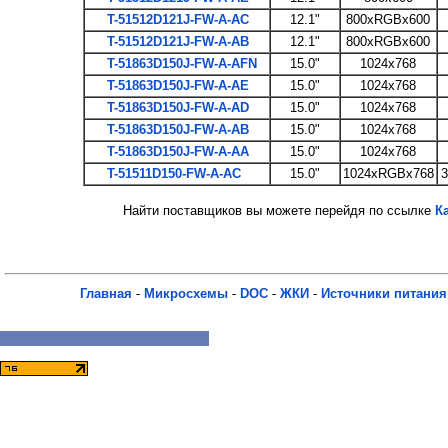
T-51512D121J-FW-A-AC
12.1"
800xRGBx600
T-51512D121J-FW-A-AB
12.1"
800xRGBx600
T-51863D150J-FW-A-AFN
15.0"
1024x768
T-51863D150J-FW-A-AE
15.0"
1024x768
T-51863D150J-FW-A-AD
15.0"
1024x768
T-51863D150J-FW-A-AB
15.0"
1024x768
T-51863D150J-FW-A-AA
15.0"
1024x768
T-51511D150-FW-A-AC
15.0"
1024xRGBx768
3
Найти поставщиков вы можете перейдя по ссылке
К
Главная
-
Микросхемы
-
DOC
-
ЖКИ
-
Источники питания