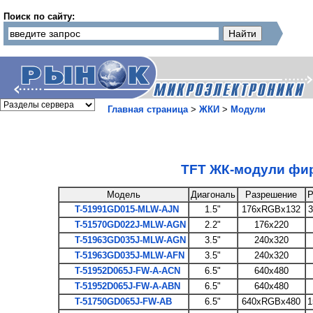
Поиск по сайту:
Главная страница
>
ЖКИ
>
Модули
TFT ЖК-модули фи
Модель
Диагональ
Разрешение
Р
T-51991GD015-MLW-AJN
1.5"
176xRGBx132
3
T-51570GD022J-MLW-AGN
2.2"
176x220
T-51963GD035J-MLW-AGN
3.5"
240x320
T-51963GD035J-MLW-AFN
3.5"
240x320
T-51952D065J-FW-A-ACN
6.5"
640x480
T-51952D065J-FW-A-ABN
6.5"
640x480
T-51750GD065J-FW-AB
6.5"
640xRGBx480
1