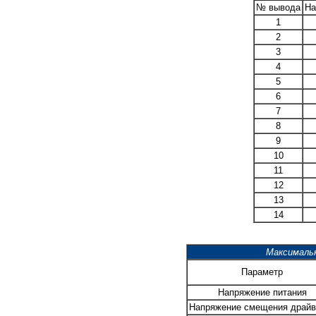
№ вывода
На
1
2
3
4
5
6
7
8
9
10
11
12
13
14
Максималь
Параметр
Напряжение питания
Напряжение смещения драйв