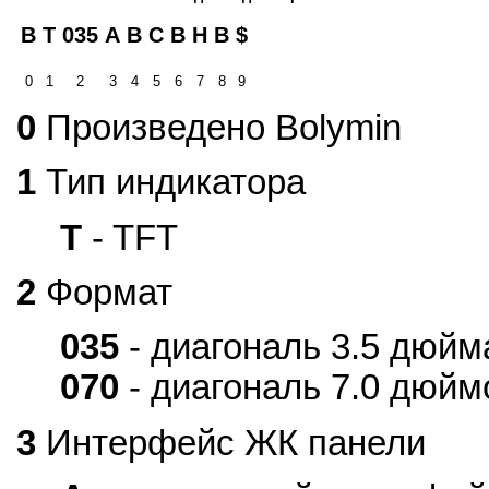
B
T
035
A
B
C
B
H
B
$
0
1
2
3
4
5
6
7
8
9
0
Произведено Bolymin
1
Тип индикатора
T
- TFT
2
Формат
035
- диагональ 3.5 дюйм
070
- диагональ 7.0 дюйм
3
Интерфейс ЖК панели