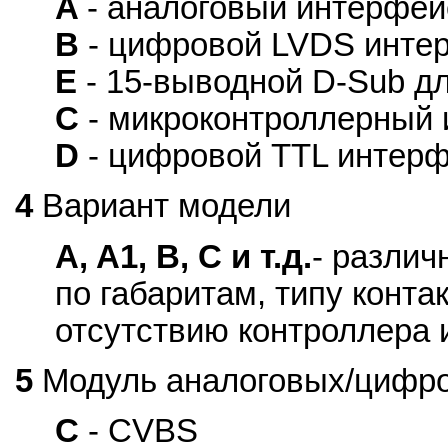
A
- аналоговый интерфей
B
- цифровой LVDS инте
E
- 15-выводной D-Sub д
C
- микроконтроллерный
D
- цифровой TTL интер
4
Вариант модели
A, A1, B, C и т.д.
- различ
по габаритам, типу конта
отсутствию контроллера и
5
Модуль аналоговых/цифр
C
- CVBS