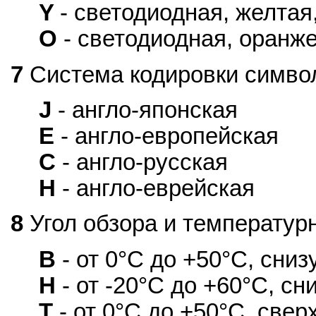
Y
- светодиодная, желтая
O
- светодиодная, оранж
7
Система кодировки симво
J
- англо-японская
E
- англо-европейская
C
- англо-русская
H
- англо-еврейская
8
Угол обзора и температур
B
- от 0°С до +50°С, снизу
H
- от -20°С до +60°С, сни
T
- от 0°С до +50°С, сверх