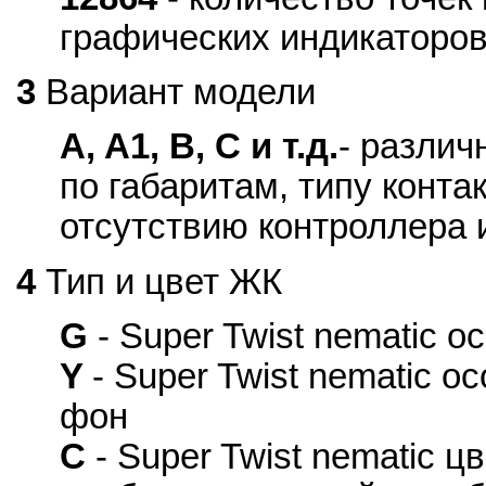
графических индикаторо
3
Вариант модели
A, A1, B, C и т.д.
- различ
по габаритам, типу конта
отсутствию контроллера и
4
Тип и цвет ЖК
G
- Super Twist nematic 
Y
- Super Twist nematic 
фон
C
- Super Twist nematic 