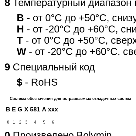
8
Температурный диапазон и
B
- от 0°С до +50°С, снизу
H
- от -20°С до +60°С, сни
T
- от 0°С до +50°С, сверх
W
- от -20°С до +60°С, св
9
Специальный код
$
- RoHS
Система обозначения для встраиваемых отладочных систем
B
E
G
X
581
A
xxx
0
1
2
3
4
5
6
0
Произведено Bolymin