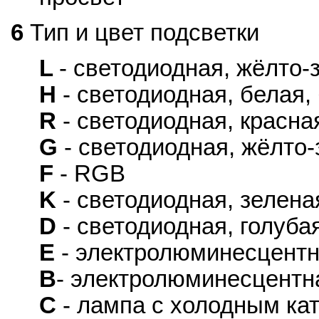
6
Тип и цвет подсветки
L
- светодиодная, жёлто
H
- светодиодная, белая,
R
- светодиодная, красн
G
- светодиодная, жёлто-
F
- RGB
K
- светодиодная, зелена
D
- светодиодная, голуба
E
- электролюминесцентн
B
- электролюминесцентна
C
- лампа с холодным ка