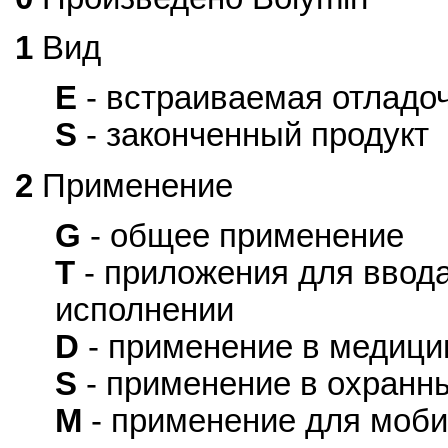
1
Вид
E
- встраиваемая отладо
S
- законченный продукт
2
Применение
G
- общее применение
T
- приложения для ввод
исполнении
D
- применение в медици
S
- применение в охранн
M
- применение для моби