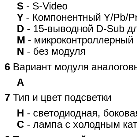
S
- S-Video
Y
- Компонентный Y/Pb/P
D
- 15-выводной D-Sub д
M
- микроконтроллерный
N
- без модуля
6
Вариант модуля аналогов
A
7
Тип и цвет подсветки
H
- светодиодная, бокова
C
- лампа с холодным ка