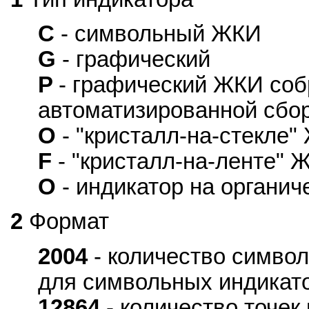
C
- символьный ЖКИ
G
- графический
P
- графический ЖКИ соб
автоматизированной сбо
O
- "кристалл-на-стекле"
F
- "кристалл-на-ленте" Ж
O
- индикатор на органи
2
Формат
2004
- количество символ
для символьных индикат
12864
- количество точек