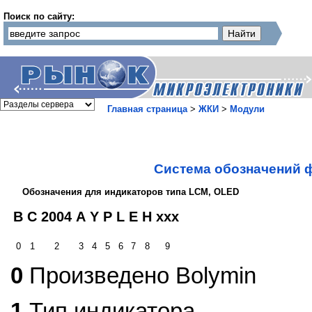
Поиск по сайту:
Главная страница
>
ЖКИ
>
Модули
Система обозначений 
Обозначения для индикаторов типа LCM, OLED
B
C
2004
A
Y
P
L
E
H
xxx
0
1
2
3
4
5
6
7
8
9
0
Произведено Bolymin
1
Тип индикатора