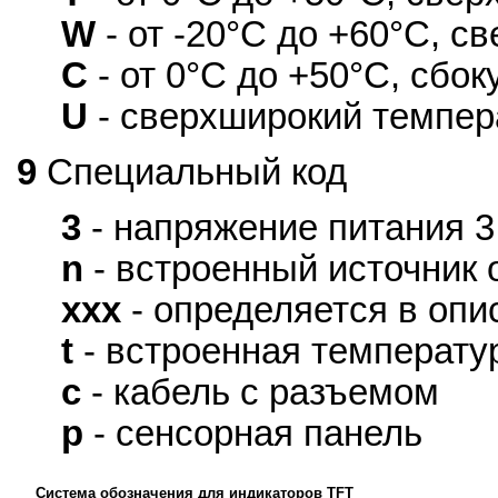
W
- от -20°С до +60°С, св
C
- от 0°С до +50°С, сбоку
U
- сверхширокий темпер
9
Специальный код
3
- напряжение питания 3
n
- встроенный источник
xxx
- определяется в опи
t
- встроенная температу
c
- кабель с разъемом
p
- сенсорная панель
Система обозначения для индикаторов TFT