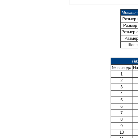
Механич
Размер
Размер 
Размер 
Размер
Шаг т
На
№ вывода
На
1
2
3
4
5
6
7
8
9
10