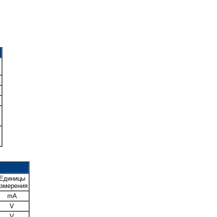
я
Единицы
змерения
mA
V
V