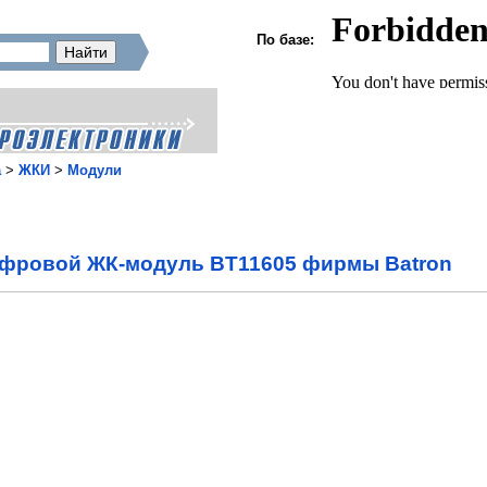
По базе:
а
>
ЖКИ
>
Модули
фровой ЖК-модуль BT11605 фирмы Batron