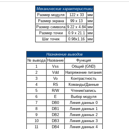
Механические характеристики
Размер модуля
122 x 33
мм
Размер экрана
99 x 13
мм
Размер символа
9.22 x 4.84
мм
Размер точки
0.9 x 21.1
мм
Шаг точек
0.98x1.16
мм
Назначение выводов
№ вывода
Название
Функция
1
Vss
Общий (GND)
2
Vdd
Напряжение питания
3
Vo
Контрастность
4
RS
Команды/Данные
5
R/W
Чтение/запись
6
E
Выбор модуля
7
DB0
Линия данных 0
8
DB1
Линия данных 1
9
DB2
Линия данных 2
10
DB3
Линия данных 3
11
DB4
Линия данных 4