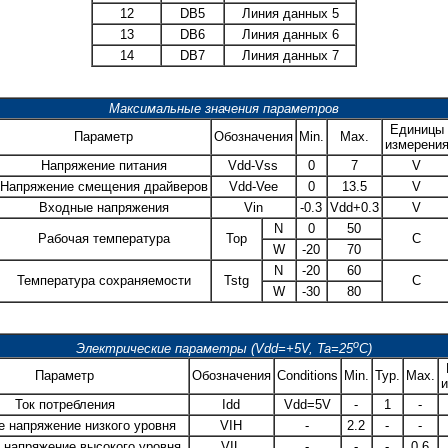
12
DB5
Линия данных 5
13
DB6
Линия данных 6
14
DB7
Линия данных 7
Максимальные значения параметров
Единицы
Параметр
Обозначения
Min.
Max.
измерени
Напряжение питания
Vdd-Vss
0
7
V
Напряжение смещения драйверов
Vdd-Vee
0
13.5
V
Входные напряжения
Vin
-0.3
Vdd+0.3
V
N
0
50
Рабочая температура
Top
C
W
-20
70
N
-20
60
Температура сохраняемости
Tstg
C
W
-30
80
o
Электрические параметры (Vdd=+5V, Ta=25
C)
Параметр
Обозначения
Conditions
Min.
Typ.
Max.
и
Ток потребления
Idd
Vdd=5V
-
1
-
е напряжение низкого уровня
VIH
-
2.2
-
-
 напряжение высокого уровня
VIL
-
-
-
0.6