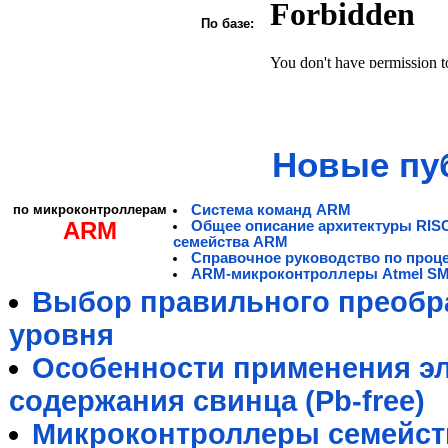
По базе:
Новые пу
по микроконтроллерам
Система команд ARM
ARM
Общее описание архитектуры RIS
семейства ARM
Справочное руководство по проц
ARM-микроконтроллеры Atmel S
Выбор правильного преобра
уровня
Особенности применения э
содержания свинца (Pb-free)
Микроконтроллеры семейст