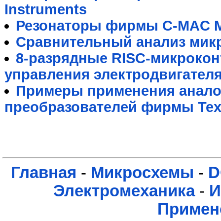
Instruments
Резонаторы фирмы C-MAC M
Сравнительный анализ мик
8-разрядные RISC-микрокон
управления электродвигател
Примеры применения анал
преобразователей фирмы Texa
Главная
-
Микросхемы
-
D
Электромеханика
-
И
Примен