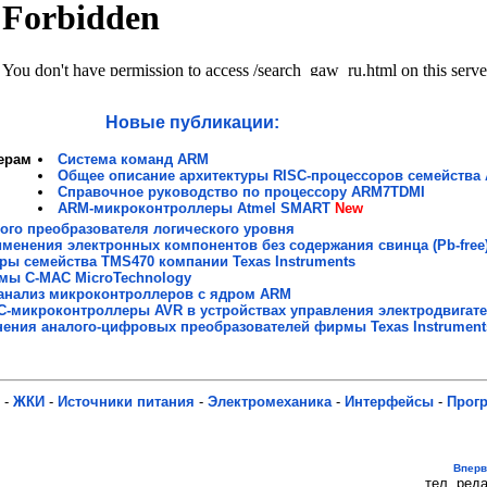
Новые публикации:
ерам
Система команд ARM
Общее описание архитектуры RISС-процессоров семейства
Справочное руководство по процессору ARM7TDMI
ARM-микроконтроллеры Atmel SMART
New
го преобразователя логического уровня
менения электронных компонентов без содержания свинца (Pb-free
ы семейства TMS470 компании Texas Instruments
мы C-MAC MicroTechnology
анализ микроконтроллеров с ядром ARM
C-микроконтроллеры AVR в устройствах управления электродвигат
ения аналого-цифровых преобразователей фирмы Texas Instrument
-
ЖКИ
-
Источники питания
-
Электромеханика
-
Интерфейсы
-
Прог
Впер
тел. реда