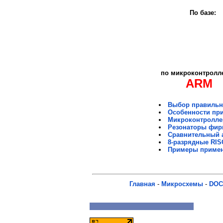
По базе:
по микроконтролл
ARM
Выбор правильно
Особенности при
Микроконтроллер
Резонаторы фир
Сравнительный 
8-разрядные RIS
Примеры примен
Главная
-
Микросхемы
-
DOC