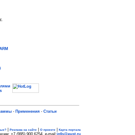
 ARM
)
елями
s
раммы
-
Применения
-
Статьи
|
|
|
вые?
Реклама на сайте
О проекте
Карта портала
кции: +7 (995) 900 6254. e-mail:
info@eust.ru