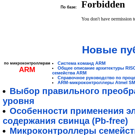
По базе:
Новые пу
по микроконтроллерам
Система команд ARM
ARM
Общее описание архитектуры RIS
семейства ARM
Справочное руководство по проц
ARM-микроконтроллеры Atmel S
Выбор правильного преобра
уровня
Особенности применения э
содержания свинца (Pb-free)
Микроконтроллеры семейст