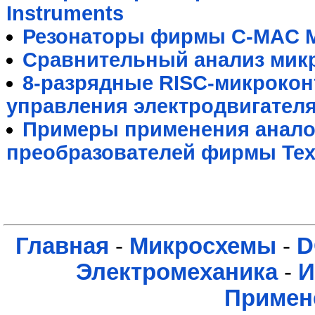
Instruments
Резонаторы фирмы C-MAC M
Сравнительный анализ мик
8-разрядные RISC-микрокон
управления электродвигател
Примеры применения анал
преобразователей фирмы Texa
Главная
-
Микросхемы
-
D
Электромеханика
-
И
Примен