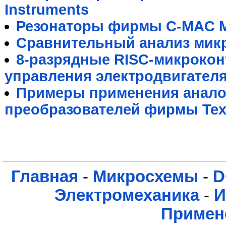
Instruments
Резонаторы фирмы C-MAC M
Сравнительный анализ мик
8-разрядные RISC-микрокон
управления электродвигател
Примеры применения анал
преобразователей фирмы Texa
Главная
-
Микросхемы
-
D
Электромеханика
-
И
Примен