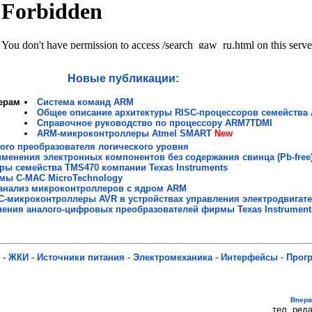
Новые публикации:
ерам
Система команд ARM
Общее описание архитектуры RISС-процессоров семейства
Справочное руководство по процессору ARM7TDMI
ARM-микроконтроллеры Atmel SMART
New
го преобразователя логического уровня
менения электронных компонентов без содержания свинца (Pb-free
ы семейства TMS470 компании Texas Instruments
мы C-MAC MicroTechnology
анализ микроконтроллеров с ядром ARM
C-микроконтроллеры AVR в устройствах управления электродвигат
ения аналого-цифровых преобразователей фирмы Texas Instrument
-
ЖКИ
-
Источники питания
-
Электромеханика
-
Интерфейсы
-
Прог
Впер
тел. реда