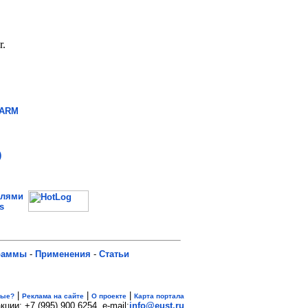
 ARM
)
елями
s
раммы
-
Применения
-
Статьи
|
|
|
вые?
Реклама на сайте
О проекте
Карта портала
кции: +7 (995) 900 6254. e-mail:
info@eust.ru