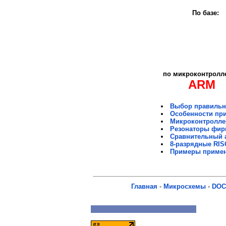
По базе:
по микроконтролл
ARM
Выбор правильно
Особенности при
Микроконтроллер
Резонаторы фир
Сравнительный 
8-разрядные RIS
Примеры примен
Главная
-
Микросхемы
-
DOC