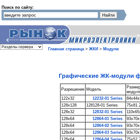
Поиск по сайту:
Главная страница
>
ЖКИ
>
Модули
Графические ЖК-модули 
Разме
Разрешение
Модель
модул
122x32
12232-01 Series
84x44x
128x128
128128-01 Series
75x81.
128x32
12832-01 Series
110x65
128x64
12864-01 Series
93x70x
128x64
12864-02 Series
93x70x
128x64
12864-03 Series
93x70x
128x64
12864-04 Series
75x52.