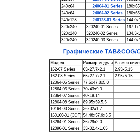
240x64
24064-01 Series
180x65
240x64
24064-02 Series
180x65
240x128
240128-01 Series
144.0x
320x240
320240-01 Series
167.1x
320x240
320240-02 Series
134.5x
320x240
320240-03 Series
144.0x
Графические TAB&COG/C
Модель
Размер модуля
Размер симв
162-07 Series
65x27.7x2.1
2.95x5.15
162-08 Series
65x27.7x2.1
2.95x5.15
12864-05 Series
77.5x47.8x5.0
12864-06 Series
70x43x9.0
12864-07 Series
40x19.14
12864-08 Series
89.95x59.5.5
10164-03 Series
36x32x1.7
160160-01 (COF)
54.48x57.9x3.5
13264-01 Series
36x29x2.0
12896-01 Series
35x32.4x1.65