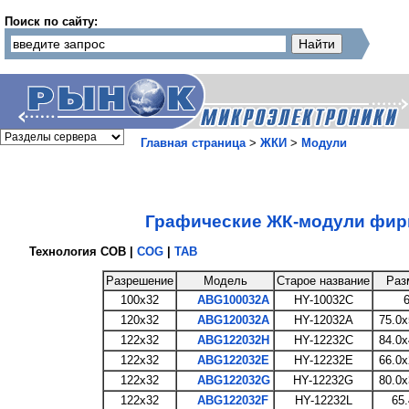
Поиск по сайту:
Главная страница
>
ЖКИ
>
Модули
Графические ЖК-модули фирмы
Технология COB |
COG
|
TAB
Разрешение
Модель
Старое название
Раз
100x32
ABG100032A
HY-10032C
6
120x32
ABG120032A
HY-12032A
75.0x
122x32
ABG122032H
HY-12232C
84.0x
122x32
ABG122032E
HY-12232E
66.0x
122x32
ABG122032G
HY-12232G
80.0x
122x32
ABG122032F
HY-12232L
65.