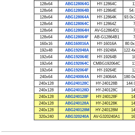
128x64
ABG128064G
HY-12864C
1
128x64
ABG128064B
HY-12864E
54.
128x64
ABG128064A
HY-12864K
93.0x
128x64
ABG128064C
HY-12864Z
7
128x64
ABG128064H
AV-G12864D1
7
128x64
ABG128064F
AB-G12864B1
7
160x16
ABG160016A
HY-16016A
80.0x
192x48
ABG192048A
HY-19248A
122.4
192x64
ABG192064E
HY-19264B
1
192x64
ABG192064C
CMBG192064C
1
192x64
ABG192064F
HY-19264E
1
240x64
ABG240064A
HY-24064A
180.0
240x128
ABG240128C
HY-240128B
144.
240x128
ABG240128D
HY-240128C
14
240x128
ABG240128F
HY-240128F
14
240x128
ABG240128A
HY-240128K
14
240x128
ABG240128M
HY-240128M
14
320x240
ABG320240A
AV-G320240A1
16