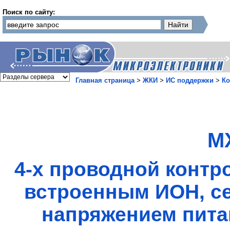
Поиск по сайту:
Главная страница
>
ЖКИ
>
ИС поддержки
>
Ко
M
4-х проводной контр
встроенным ИОН, се
напряжением питан