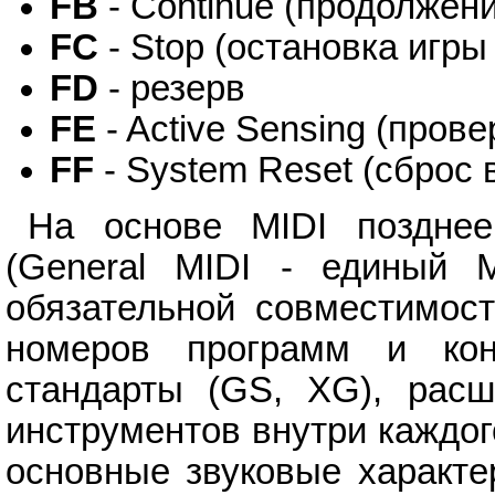
FB
- Continue (продолжени
FC
- Stop (остановка игры
FD
- резерв
FE
- Active Sensing (пров
FF
- System Reset (сброс 
На основе MIDI поздне
(General MIDI - единый M
обязательной совместимост
номеров программ и кон
стандарты (GS, XG), рас
инструментов внутри каждог
основные звуковые характе