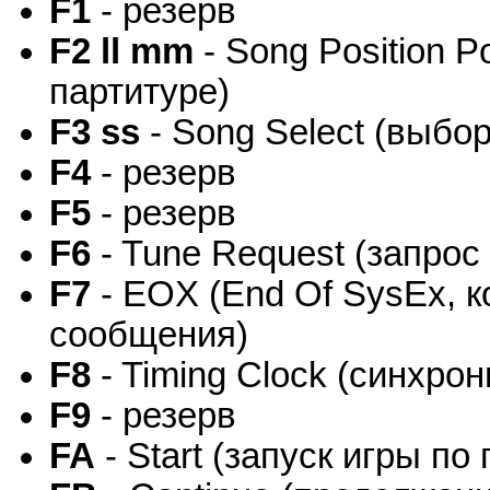
F1
- резерв
F2 ll mm
- Song Position P
партитуре)
F3 ss
- Song Select (выбо
F4
- резерв
F5
- резерв
F6
- Tune Request (запрос
F7
- EOX (End Of SysEx, 
сообщения)
F8
- Timing Clock (синхро
F9
- резерв
FA
- Start (запуск игры по