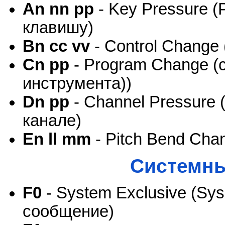
An nn pp
- Key Pressure (
клавишу)
Bn cc vv
- Control Change
Cn pp
- Program Change (
инструмента))
Dn pp
- Channel Pressure 
канале)
En ll mm
- Pitch Bend Cha
Системны
F0
- System Exclusive (Sy
сообщение)