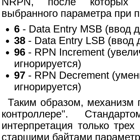
NRPN, после которых м
выбранного параметра при 
6
- Data Entry MSB (ввод 
38
- Data Entry LSB (ввод
96
- RPN Increment (увели
игнорируется)
97
- RPN Decrement (умен
игнорируется)
Таким образом, механизм 
контроллере". Стандар
интерпретация только трех
старшими байтами параметро