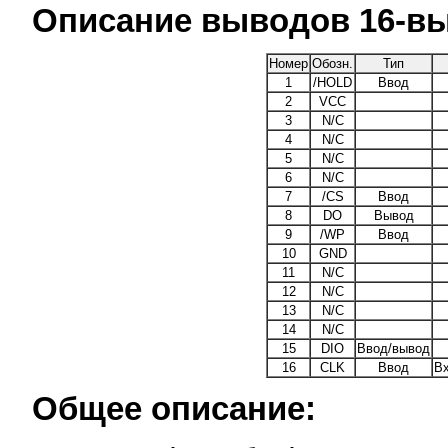
Описание выводов 16-вы
Номер
Обозн.
Тип
1
/HOLD
Ввод
2
VCC
3
N/C
4
N/C
5
N/C
6
N/C
7
/CS
Ввод
8
DO
Вывод
9
/WP
Ввод
10
GND
11
N/C
12
N/C
13
N/C
14
N/C
15
DIO
Ввод/вывод
16
CLK
Ввод
Вх
Общее описание: