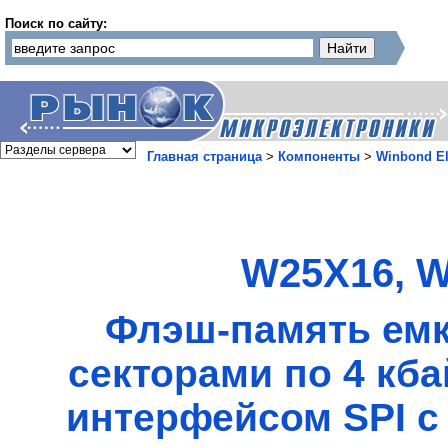
Поиск по сайту:
Главная страница
>
Компоненты
>
Winbond El
W25X16, W
Флэш-память емк
секторами по 4 кб
интерфейсом SPI 