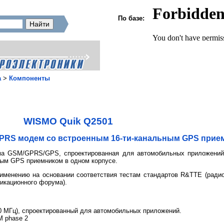
По базе:
а
>
Компоненты
WISMO Quik Q2501
PRS модем со встроенным 16-ти-канальным GPS прие
ма GSM/GPRS/GPS, спроектированная для автомобильных приложени
ным GPS приемником в одном корпусе.
именению на основании соответствия тестам стандартов R&TTE (радио
икационного форума).
МГц), спроектированный для автомобильных приложений.
M phase 2