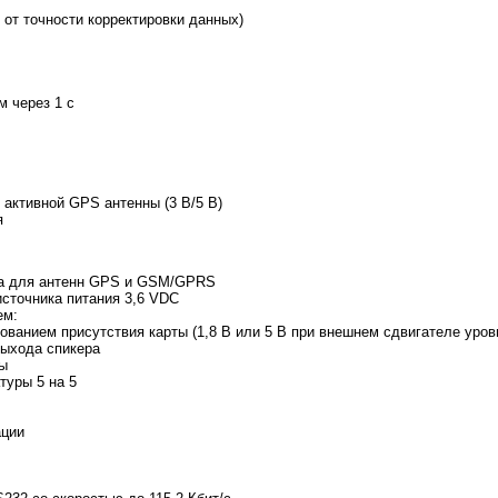
 от точности корректировки данных)
м через 1 с
 активной GPS антенны (3 В/5 В)
я
ма для антенн GPS и GSM/GPRS
сточника питания 3,6 VDC
ем:
ованием присутствия карты (1,8 В или 5 В при внешнем сдвигателе уров
выхода спикера
ы
туры 5 на 5
ации