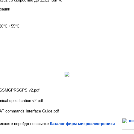
232 со скоростью до 115,2 Кбит/с
зации
20°С +55°С
 GSMGPRSGPS v2.pdf
cal specification v2.pdf
AT commands Interface Guide.pdf
ожете перейдя по ссылке
Каталог фирм микроэлектроники