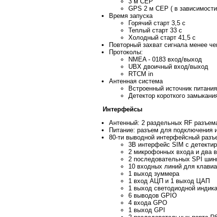
3 м СЕР
GPS 2 м CEP ( в зависимости
Время запуска
Горячий старт 3,5 с
Теплый старт 33 с
Холодный старт 41,5 с
Повторный захват сигнала менее че
Протоколы:
NMEA - 0183 вход/выход
UBX двоичный вход/выход
RTCM in
Антенная система
Встроенный источник питания
Детектор короткого замыкани
Интерфейсы
Антенный: 2 раздельных RF разъе
Питание: разъем для подключения и
80-ти выводной интерфейсный разъ
3В интерфейс SIM с детектир
2 микрофонных входа и два 
2 последовательных SPI шин
10 входных линий для клавиа
1 выход зуммера
1 вход АЦП и 1 выход ЦАП
1 выход светодиодной индик
6 выводов GPIO
4 входа GPO
1 выход GPI