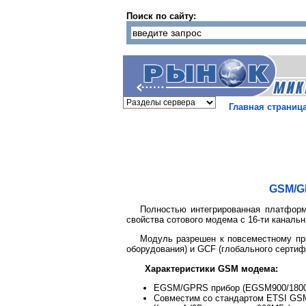
Поиск по сайту:
Главная страниц
GSM/G
Полностью интегрированная платфор
свойства сотового модема с 16-ти каналь
Модуль разрешен к повсеместному пр
оборудования) и GCF (глобального сертиф
Характеристики GSM модема:
EGSM/GPRS прибор (EGSM900/1800 
Совместим со стандартом ETSI GS