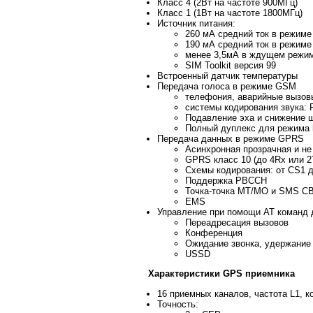
Класс 4 (2Вт на частоте 900МГц)
Класс 1 (1Вт на частоте 1800МГц)
Источник питания:
260 мА средний ток в режиме
190 мА средний ток в режиме
менее 3,5мА в ждущем режи
SIM Toolkit версия 99
Встроенный датчик температуры
Передача голоса в режиме GSM
телефония, аварийные вызов
системы кодирования звука:
Подавление эха и снижение 
Полный дуплекс для режима h
Передача данных в режиме GPRS
Асинхронная прозрачная и не
GPRS класс 10 (до 4Rx или 2
Схемы кодирования: от CS1 
Поддержка PBCCH
Точка-точка MT/MO и SMS C
EMS
Управление при помощи АТ команд 
Переадресация вызовов
Конференция
Ожидание звонка, удержание
USSD
Характеристики GPS приемника
16 приемных каналов, частота L1, к
Точность: