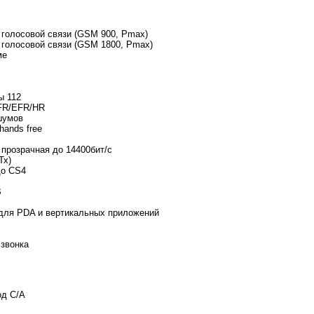
 голосовой связи (GSM 900, Pmax)
 голосовой связи (GSM 1800, Pmax)
ме
ы 112
 FR/EFR/HR
шумов
ands free
 прозрачная до 14400бит/с
Тх)
до CS4
B
для PDA и вертикальных приложений
 звонка
од С/А