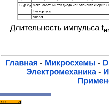
I
@ V
Макс. обратный ток диода или элемента сборки* (
R
R
Тип корпуса
Аналог
Длительность импульса t
и
Главная
-
Микросхемы
-
D
Электромеханика
-
И
Примен