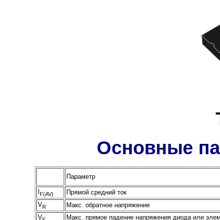
Основные па
Параметр
I
Прямой средний ток
F(AV)
V
Макс. обратное напряжение
R
V
Макс. прямое падение напряжения диода или элем
F