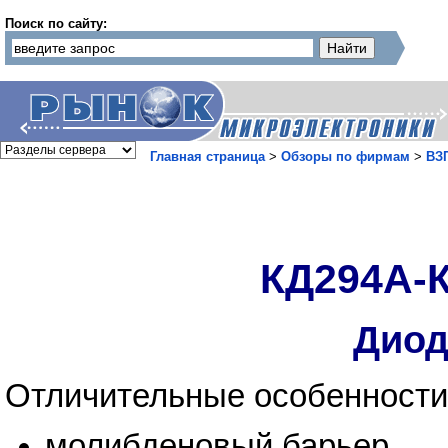
Поиск по сайту:
Главная страница
>
Обзоры по фирмам
>
ВЗ
КД294А-К
Диод
Отличительные особенности
молибденовый барьер