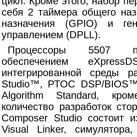
цикл. Кроме этого, набор п
себя 2 таймера общего наз
назначения (GPIO) и г
управлением (DPLL).
Процессоры 5507 по
обеспечением eXpress
интегрированной среды р
Studio™, РТОС DSP/BIOS
Algorithm Standard, кро
количество разработок сто
Composer Studio состоит и
Visual Linker, симулятор