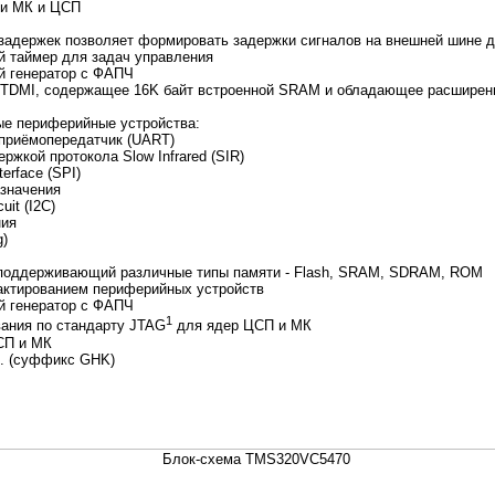
и МК и ЦСП
задержек позволяет формировать задержки сигналов на внешней шине 
 таймер для задач управления
й генератор с ФАПЧ
TDMI, содержащее 16K байт встроенной SRAM и обладающее расширен
е периферийные устройства:
приёмопередатчик (UART)
жкой протокола Slow Infrared (SIR)
terface (SPI)
азначения
uit (I2C)
ния
g)
 поддерживающий различные типы памяти - Flash, SRAM, SDRAM, ROM
тактированием периферийных устройств
й генератор с ФАПЧ
1
ания по стандарту JTAG
для ядер ЦСП и МК
СП и МК
A. (суффикс GHK)