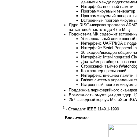
данными между подсистемам
Интерфейс внешней памяти
Программируемый генератор 
Программируемый аппаратный
Встроенный программируемы
Ядро RISC-микроконтроллера ARM7
на тактовой частоте до 47.5 МГц
Подсистема МК содержит встроенны
Универсальный асинхронный 
Интерфейс UART/IrDA с поддер
Интерфейс Serial Peripheral In
36 входов/выходов общего н
Интерфейс Inter-Integrated Circ
Два таймера общего назначе
Сторожевой таймер (Watchdo
Контроллер прерываний
Интерфейс внешней памяти,
Гибкая система управления 
Встроенный программируемы
Поддержка периферийного сканиров
Возможность эмуляции для ядер Ц
257-выводный корпус MicroStar BG
1
- Стандарт IEEE 1149.1-1990
Блок-схема: