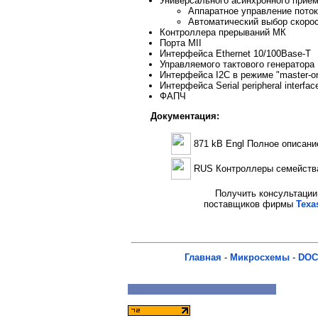
Универсального асинхронного приё
Аппаратное управление пото
Автоматический выбор скорос
Контроллера прерываний МК
Порта MII
Интерфейса Ethernet 10/100Base-T
Управляемого тактового генератора
Интерфейса I2C в режиме "master-on
Интерфейса Serial peripheral interfac
ФАПЧ
Документация:
871 kB Engl Полное описан
RUS Контроллеры семейства
Получить консультации 
поставщиков фирмы
Texa
Главная
-
Микросхемы
-
DOC