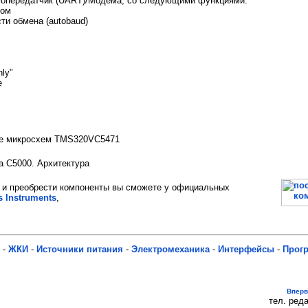
мопередатчик (UART)/Модема, со следующими функциями:
ком
ти обмена (autobaud)
ly"
e
ие микросхем TMS320VC5471
 C5000. Архитектура
и преобрести компоненты вы сможете у официальных
s Instruments
,
-
ЖКИ
-
Источники питания
-
Электромеханика
-
Интерфейсы
-
Прог
Впер
тел. реда