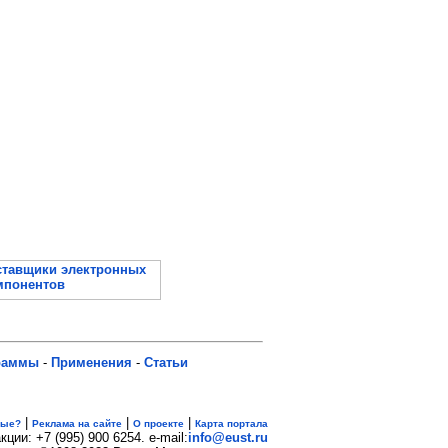
раммы
-
Применения
-
Статьи
|
|
|
вые?
Реклама на сайте
О проекте
Карта портала
кции: +7 (995) 900 6254. e-mail:
info@eust.ru