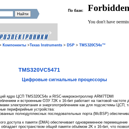
По базе:
>
Компоненты
>
Texas Instruments
>
DSP
>
TMS320С54x™
TMS320VC5471
Цифровые сигнальные процессоры
щий ядро ЦСП TMS320C54x и RISC-микроконтроллер ARM7TDMI
еблением и встроенным ОЗУ 72K x 16-бит работает на тактовой частоте 
мами электропитания и энергопотреблением как для подсистемы ЦСП, т
ные периферийные устройства:
ованных полнодуплексных последовательных порта (McBSP) обеспечив
мого доступа к памяти (DMA) обеспечивает одновременное перемещение
 обладает пространством общей памяти объёмом 2K x 16-бит, что позв