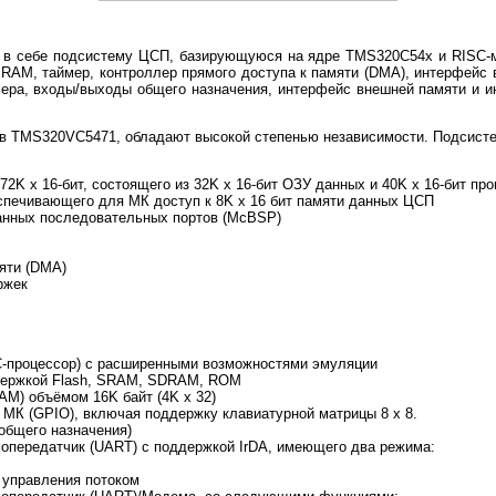
в себе подсистему ЦСП, базирующуюся на ядре TMS320C54x и RISC-м
RAM, таймер, контроллер прямого доступа к памяти (DMA), интерфейс
ера, входы/выходы общего назначения, интерфейс внешней памяти и инт
в TMS320VC5471, обладают высокой степенью независимости. Подсисте
2K x 16-бит, состоящего из 32K x 16-бит ОЗУ данных и 40K x 16-бит пр
еспечивающего для МК доступ к 8K x 16 бит памяти данных ЦСП
анных последовательных портов (McBSP)
яти (DMA)
ржек
-процессор) с расширенными возможностями эмуляции
держкой Flash, SRAM, SDRAM, ROM
RAM) объёмом 16K байт (4K x 32)
МК (GPIO), включая поддержку клавиатурной матрицы 8 x 8.
 общего назначения)
мопередатчик (UART) с поддержкой IrDA, имеющего два режима:
 управления потоком