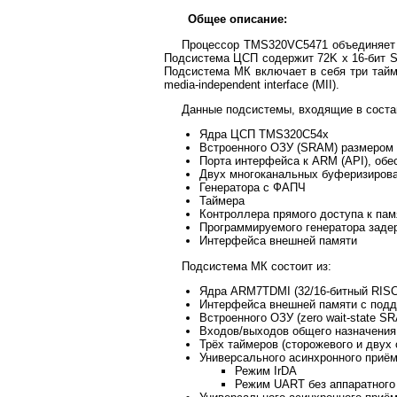
Общее описание:
Процессор TMS320VC5471 объединяет 
Подсистема ЦСП содержит 72K x 16-бит S
Подсистема МК включает в себя три тайм
media-independent interface (MII).
Данные подсистемы, входящие в соста
Ядра ЦСП TMS320C54x
Встроенного ОЗУ (SRAM) размером 7
Порта интерфейса к ARM (API), об
Двух многоканальных буферизиров
Генератора с ФАПЧ
Таймера
Контроллера прямого доступа к пам
Программируемого генератора заде
Интерфейса внешней памяти
Подсистема МК состоит из:
Ядра ARM7TDMI (32/16-битный RISC
Интерфейса внешней памяти с под
Встроенного ОЗУ (zero wait-state S
Входов/выходов общего назначения 
Трёх таймеров (сторожевого и двух
Универсального асинхронного приё
Режим IrDA
Режим UART без аппаратного