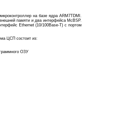
икроконтроллер на базе ядра ARM7TDMI.
 внешней памяти и два интерфейса McBSP.
ерфейс Ethernet (10/100Base-T) с портом
ма ЦСП состоит из:
ограммного ОЗУ