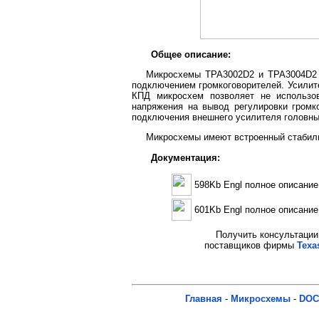
Общее описание:
Микросхемы TPA3002D2 и TPA3004D2 –
подключением громкоговорителей. Усилит
КПД микросхем позволяет не использов
напряжения на вывод регулировки громк
подключения внешнего усилителя головных
Микросхемы имеют встроенный стабили
Документация:
598Kb Engl полное описани
601Kb Engl полное описани
Получить консультации 
поставщиков фирмы
Texa
Главная
-
Микросхемы
-
DOC