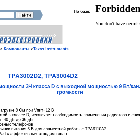
По базе:
>
Компоненты
>
Texas Instruments
TPA3002D2, TPA3004D2
ощности ЗЧ класса D с выходной мощностью 9 Вт/кан
громкости
агрузке 8 Ом при Vпит=12 В
той в классе D, исключает необходимость применения радиатора и сниж
т -40 дБ до 36 дБ
ловных телефонов
очник питания 5 В для совместной работы с TPA6110A2
Pad с эффективным отводом тепла