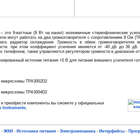
 это 9-ваттные (9 Вт на канал) экономичные стереофонические уси
ели могут работать на два громкоговорителя с сопротивлением 8 Ом (T
ать радиатор охлаждения. Громкость в обеих громкоговорителях м
ости. при этом коэффициент усиления меняется от -40 дБ до 36 дБ
 телефонов, также управляются регулятором громкости в диапазоне от 
зированный источник питания +5 В для питания внешнего усилителя го
е микросхемы TPA3002D2
е микросхемы TPA3004D2
и преобрести компоненты вы сможете у официальных
s Instruments
,
-
ЖКИ
-
Источники питания
-
Электромеханика
-
Интерфейсы
-
Прог