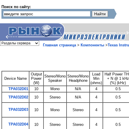
Поиск по сайту:
Главная страница
>
Компоненты
>
Texas Instr
Output
Load
Half Power T
Stereo/Mono
Stereo/Mono
Device Name
Power
Min
+ N @ 1 kHz
Speaker
Headphone
(W)
(ohms)
(%) (kHz)
TPA032D01
10
Mono
N/A
4
0.5
TPA032D02
10
Stereo
N/A
4
0.5
TPA032D03
10
Mono
Stereo
4
0.5
TPA032D04
10
Stereo
Stereo
4
0.5