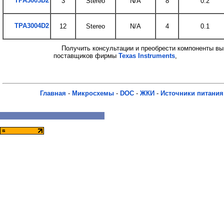
TPA3003D2
3
Stereo
N/A
8
0.2
TPA3004D2
12
Stereo
N/A
4
0.1
Получить консультации и преобрести компоненты вы
поставщиков фирмы
Texas Instruments
,
Главная
-
Микросхемы
-
DOC
-
ЖКИ
-
Источники питания