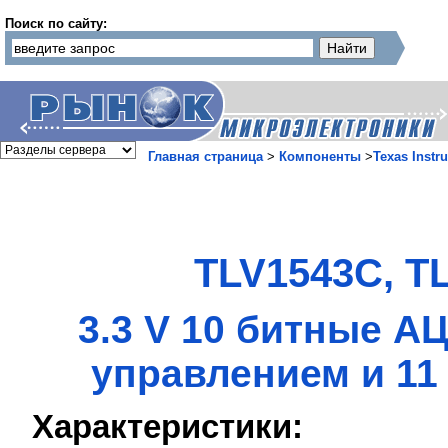
Поиск по сайту:
Главная страница
>
Компоненты
>
Texas Instr
TLV1543C, T
3.3 V 10 битные 
управлением и 11
Характеристики: