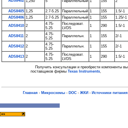
ADS8402
1,250
5
Параллельный
1
155
2
ADS8405
1,25
2.7-5.25
Параллельный
1
155
1.5/-1
ADS8406
1,25
2.7-5.25
Параллельный
1
155
1.25/-1
4.75-
Последоват.
ADS8410
2
1
290
1.5/-1
5.25
LVDS
4.75-
ADS8411
2
Параллельн.
1
155
2/-1
5.25
4.75-
ADS8412
2
Параллельн.
1
155
2/-1
5.25
4.75-
Последоват.
ADS8413
2
1
290
1.5/-1
5.25
LVDS
Получить консультации и преобрести компоненты вы
поставщиков фирмы
Texas Instruments
,
Главная
-
Микросхемы
-
DOC
-
ЖКИ
-
Источники питания