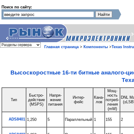
Поиск по сайту:
Главная страница
>
Компоненты
>
Texas Instr
Высоскоростные 16-ти битные аналого-
Texa
Мощ-
Быстро-
Напря-
ность
Интер-
Кана-
DNL M
Тип
действие
жение
потреб-
фейс
лов
(±LSB
(MSPS)
питания
ления
(mW)
ADS8401
1,250
5
Параллельный
1
155
2