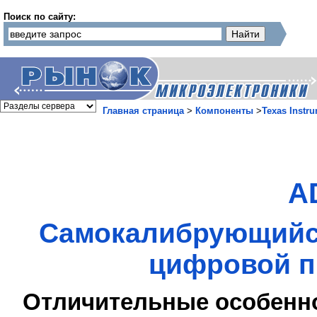
Поиск по сайту:
Главная страница
>
Компоненты
>
Texas Instr
A
Самокалибрующийся
цифровой п
Отличительные особенн