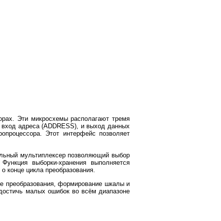
орах. Эти микросхемы располагают тремя
, вход адреса (ADDRESS), и выход данных
опроцессора. Этот интерфейс позволяет
нальный мультиплексер позволяющий выбор
 Функция выборки-хранения выполняется
 о конце цикла преобразования.
е преобразования, формирование шкалы и
 достичь малых ошибок во всём диапазоне