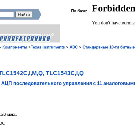
По базе:
>
Компоненты
>
Texas Instruments
>
ADC
>
Стандартные 10-ти битные
TLC1542C,I,M,Q, TLC1543C,I,Q
 АЦП последовательного управления с 11 аналоговым
LSB макс.
EOC