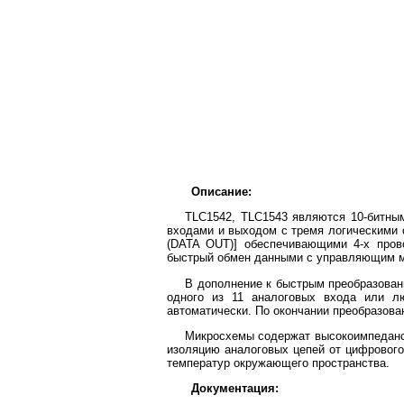
Описание:
TLC1542, TLC1543 являются 10-битны
входами и выходом с тремя логическими 
(DATA OUT)] обеспечивающими 4-х пров
быстрый обмен данными с управляющим м
В дополнение к быстрым преобразован
одного из 11 аналоговых входа или лю
автоматически. По окончании преобразова
Микросхемы содержат высокоимпеданс
изоляцию аналоговых цепей от цифрового
температур окружающего пространства.
Документация: