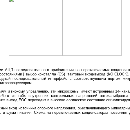
ми АЦП последовательного приближения на переключаемых конденсат
состояниями [ выбор кристалла (CS) ,тактовый вход/выход (I/O CLOCK)
одный последовательный интерфейс с соответствующим портом микр
икропроцессором.
иям и гибкому управлению, эти микросхемы имеют встроенный 14- ка
бого из трёх внутренних контрольных напряжений автокалибровки.
ния выход EOC переходит в высокое логическое состояние сигнализируя
ный вход источника опорного напряжения, обеспечивающего биполярны
, и шума питания. Схема на переключаемых конденсаторах позволяет