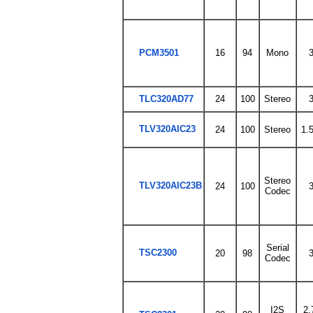
PCM3501
16
94
Mono
3
TLC320AD77
24
100
Stereo
3
TLV320AIC23
24
100
Stereo
1.5
Stereo
TLV320AIC23B
24
100
3
Codec
Serial
TSC2300
20
98
3
Codec
I2S
2.