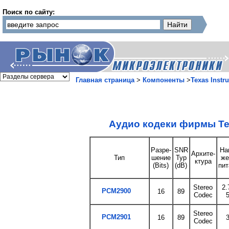
Поиск по сайту:
Главная страница
>
Компоненты
>
Texas Instr
Аудио кодеки фирмы Tex
Разре-
SNR
На
Архите-
Тип
шение
Typ
же
ктура
(Bits)
(dB)
пит
Stereo
2.
PCM2900
16
89
Codec
5
Stereo
PCM2901
16
89
3
Codec