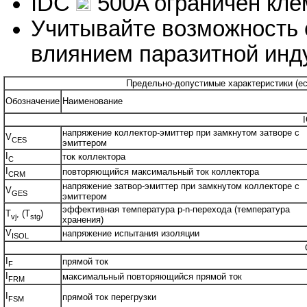
IDC
500A ограничен кл
Учитывайте возможность 
влиянием паразитной инд
Предельно-допустимые характеристики (есл
Обозначение
Наименование
напряжение коллектор-эмиттер при замкнутом затворе с
V
CES
эмиттером
I
ток коллектора
C
I
повторяющийся максимальный ток коллектора
CRM
напряжение затвор-эмиттер при замкнутом коллекторе с
V
GES
эмиттером
эффективная температура р-n-перехода (температура
T
, (T
)
vj
stg
хранения)
V
напряжение испытания изоляции
ISOL
I
прямой ток
F
I
максимальный повторяющийся прямой ток
FRM
I
прямой ток перегрузки
FSM