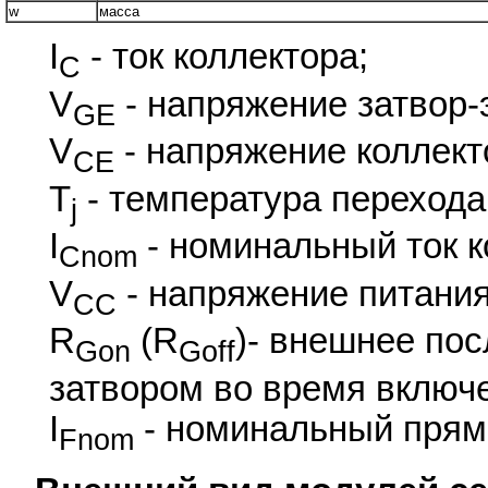
w
масса
I
- ток коллектора;
C
V
- напряжение затвор-
GE
V
- напряжение коллект
CE
T
- температура перехода
j
I
- номинальный ток к
Cnom
V
- напряжение питания
CC
R
(R
)- внешнее по
Gon
Goff
затвором во время включ
I
- номинальный прямо
Fnom