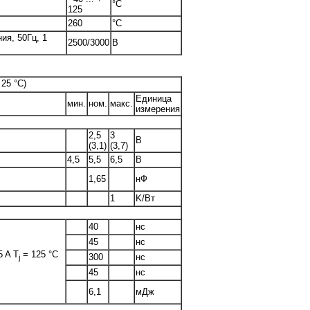
°C
125
260
°C
ия, 50Гц, 1
2500/3000
В
25 °C)
Единица
мин.
ном.
макс.
измерения
2,5
3
В
(3,1)
(3,7)
4,5
5,5
6,5
В
1,65
нФ
1
K/Вт
40
нс
45
нс
5 A T
= 125 °C
300
нс
j
45
нс
6,1
мДж