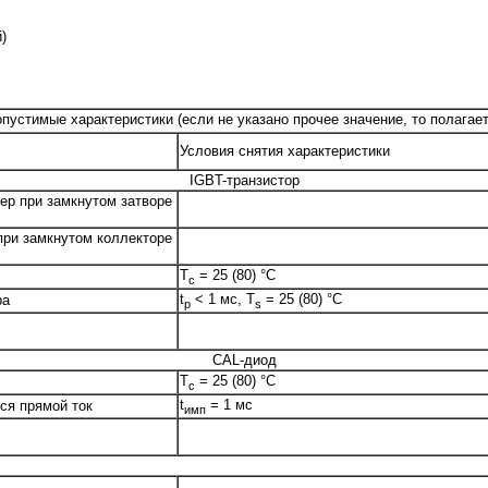
)
пустимые характеристики (если не указано прочее значение, то полагае
Условия снятия характеристики
IGBT-транзистор
ер при замкнутом затворе
при замкнутом коллекторе
T
= 25 (80) °C
c
t
< 1 мс, T
= 25 (80) °C
ра
p
s
CAL-диод
T
= 25 (80) °C
c
t
= 1 мс
ся прямой ток
имп