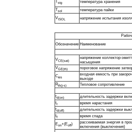
T
температура хранения
stg
T
температура пайки
sol
V
напряжение испытания изол
ISOL
Рабоч
Обозначение
Наименование
напряжение коллектор-эмит
V
CE(sat)
насыщения
V
пороговое напряжение затво
GE(th)
входная емкость при закоро
C
ies
выходе
R
Тепловое сопротивление
th(j-s)
t
длительность задержки вкл
d(on)
t
время нарастания
r
t
длительность задержки вык
d(off)
t
время спада
f
рассеиваемая энергия в про
E
+(E
)
on
off
включения (выключения)