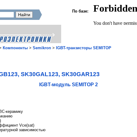
По базе:
>
Компоненты
>
Semikron
>
IGBT-транзисторы SEMITOP
GB123, SK30GAL123, SK30GAR123
IGBT-модуль SEMITOP 2
DBC-керамику
мыканию
)
ффициент Vce(sat)
пературной зависимостью