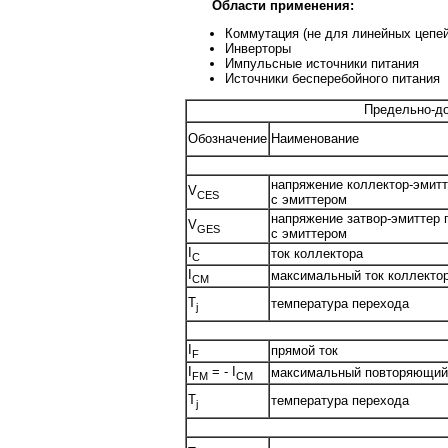
Области применения:
Коммутация (не для линейных цепей
Инверторы
Импульсные источники питания
Источники бесперебойного питания
Предельно-до
Обозначение
Наименование
напряжение коллектор-эмитт
V
CES
с эмиттером
напряжение затвор-эмиттер 
V
GES
с эмиттером
I
ток коллектора
C
I
максимальный ток коллекто
CM
T
температура перехода
j
I
прямой ток
F
I
= - I
максимальный повторяющий
FM
CM
T
температура перехода
j