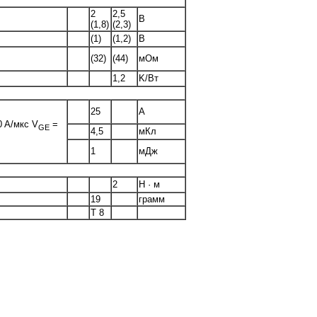
2
2,5
В
(1,8)
(2,3)
(1)
(1,2)
В
(32)
(44)
мОм
1,2
K/Вт
25
A
0 A/мкс V
=
GE
4,5
мКл
1
мДж
2
Н · м
19
грамм
Т 8