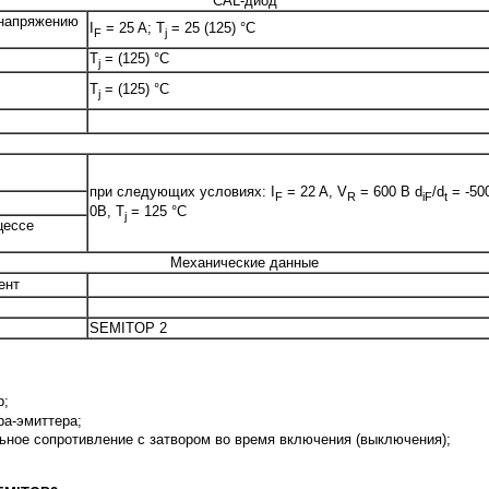
CAL-диод
 напряжению
I
= 25 A; T
= 25 (125) °C
F
j
T
= (125) °C
j
T
= (125) °C
j
при следующих условиях: I
= 22 A, V
= 600 В d
/d
= -50
F
R
iF
t
0В, T
= 125 °C
j
цессе
Механические данные
ент
SEMITOP 2
р;
ра-эмиттера;
ьное сопротивление с затвором во время включения (выключения);