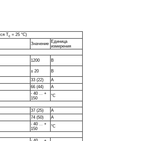
тся T
= 25 °C)
c
Единица
Значение
измерения
1200
В
± 20
В
33 (22)
А
66 (44)
А
- 40 ... +
°C
150
37 (25)
A
74 (50)
A
- 40 ... +
°C
150
- 40 ... +