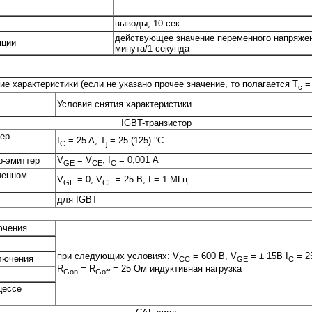
выводы, 10 сек.
действующее значение переменного напряжен
яции
минута/1 секунда
ие характеристики (если не указано прочее значение, то полагается T
= 
c
Условия снятия характеристики
IGBT-транзистор
тер
I
= 25 A, T
= 25 (125) °C
C
j
V
= V
, I
= 0,001 А
р-эмиттер
GE
CE
C
ченном
V
= 0, V
= 25 В, f = 1 МГц
GE
CE
для IGBT
ючения
при следующих условиях: V
= 600 В, V
= ± 15В I
= 2
лючения
CC
GE
C
R
= R
= 25 Ом индуктивная нагрузка
Gon
Goff
цессе