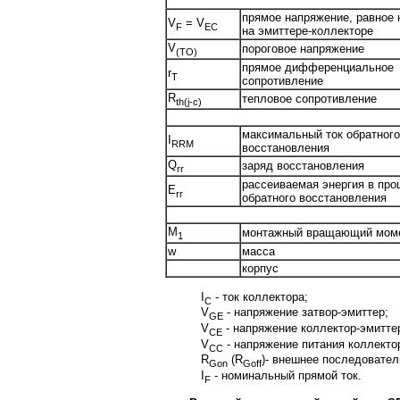
прямое напряжение, равное
V
= V
F
EC
на эмиттере-коллекторе
V
пороговое напряжение
(TO)
прямое дифференциальное
r
T
сопротивление
R
тепловое сопротивление
th(j-c)
максимальный ток обратного
I
RRM
восстановления
Q
заряд восстановления
rr
рассеиваемая энергия в про
E
rr
обратного восстановления
M
монтажный вращающий мом
1
w
масса
корпус
I
- ток коллектора;
C
V
- напряжение затвор-эмиттер;
GE
V
- напряжение коллектор-эмитте
CE
V
- напряжение питания коллекто
CC
R
(R
)- внешнее последовател
Gon
Goff
I
- номинальный прямой ток.
F