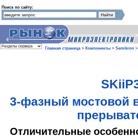
Поиск по сайту:
Главная страница
>
Компоненты
>
Semikron
SKiiP
3-фазный мостовой 
прерывате
Отличительные особенн