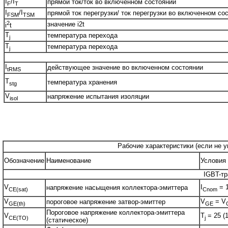
I
/I
прямой ток/ток во включенном состоянии
F
T
I
/I
прямой ток перегрузки/ ток перегрузки во включенном со
FSM
TSM
2
значение i2t
i
t
T
температура перехода
j
T
температура перехода
j
I
действующее значение во включенном состоянии
tRMS
T
температура хранения
stg
V
напряжение испытания изоляции
isol
Рабочие характеристики (если не у
Обозначение
Наименование
Условия 
IGBT-тр
V
I
= 1
напряжение насыщения коллектора-эмиттера
CE(sat)
Cnom
V
V
= V
пороговое напряжение затвор-эмиттер
GE(th)
GE
Пороговое напряжение коллектора-эмиттера
V
T
= 25 (1
CE(TO)
j
(статическое)