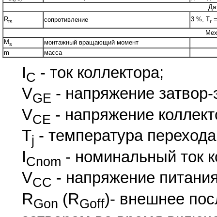
Да
R
3 %, T
=
сопротивление
ts
r
Мех
M
монтажный вращающий момент
s
m
масса
I
- ток коллектора;
C
V
- напряжение затвор-
GE
V
- напряжение коллект
CE
T
- температура перехода
j
I
- номинальный ток к
Cnom
V
- напряжение питания
CC
R
(R
)- внешнее по
Gon
Goff