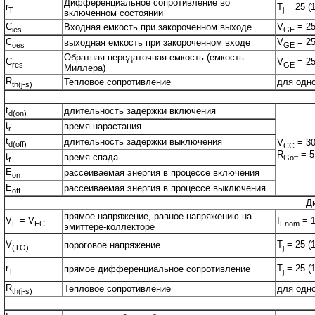
Дифференциальное сопротивление во
r
T
= 25 (1
T
j
включенном состоянии
C
V
= 25
Входная емкость при закороченном выходе
ies
GE
C
V
= 25
выходная емкость при закороченном входе
oes
GE
Обратная передаточная емкость (емкость
C
V
= 25
res
GE
Миллера)
R
Тепловое сопротивление
для одн
th(j-s)
t
длительность задержки включения
d(on)
t
время нарастания
r
t
длительность задержки выключения
V
= 30
d(off)
CC
R
= 5
t
время спада
Goff
f
E
рассеиваемая энергия в процессе включения
on
E
рассеиваемая энергия в процессе выключения
off
Д
прямое напряжение, равное напряжению на
V
= V
I
= 1
F
EC
Fnom
эмиттере-коллекторе
V
T
= 25 (1
пороговое напряжение
(TO)
j
r
T
= 25 (1
прямое дифференциальное сопротивление
T
j
R
Тепловое сопротивление
для одн
th(j-s)