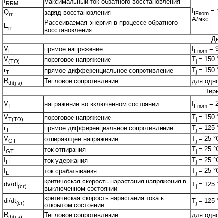
I
максимальный ток обратного восстановления
RRM
I
= 
Q
заряд восстановления
IFnom
rr
A/мкс
Рассеиваемая энергия в процессе обратного
E
rr
восстановления
Д
V
I
= 9
прямое напряжение
F
Fnom
V
T
= 150 
пороговое напряжение
(TO)
j
r
T
= 150 
прямое дифференциальное сопротивление
T
j
R
Тепловое сопротивление
для одн
th(j-s)
Тир
V
I
= 2
напряжение во включенном состоянии
T
Fnom
V
T
= 150 
пороговое напряжение
T(TO)
j
r
T
= 125 
прямое дифференциальное сопротивление
T
j
V
T
= 25 °
отпирающее напряжение
GT
j
I
T
= 25 °
ток отпирания
GT
j
I
T
= 25 °
ток удержания
H
j
I
T
= 25 °
ток срабатывания
L
j
критическая скорость нарастания напряжения в
dv/dt
T
= 125 
(cr)
j
выключенном состоянии
критическая скорость нарастания тока в
di/dt
T
= 125 
(cr)
j
открытом состоянии
R
Тепловое сопротивление
для одно
th(j-s)