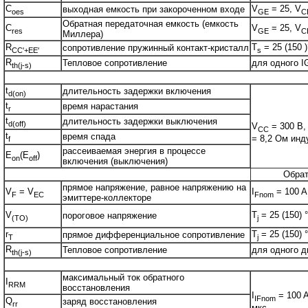
C
V
= 25, V
выходная емкость при закороченном входе
oes
GE
C
Обратная передаточная емкость (емкость
C
V
= 25, V
res
GE
C
Миллера)
R
T
= 25 (150 
сопротивление пружинный контакт-кристалл
CC'+EE'
s
R
Тепловое сопротивление
для одного 
th(j-s)
t
длительность задержки включения
d(on)
t
время нарастания
r
t
длительность задержки выключения
d(off)
V
= 300 В,
CC
t
время спада
= 8,2 Ом инд
f
рассеиваемая энергия в процессе
E
(E
)
on
off
включения (выключения)
Обрат
прямое напряжение, равное напряжению на
V
= V
I
= 100 A
F
EC
Fnom
эмиттере-коллекторе
V
T
= 25 (150) 
пороговое напряжение
(TO)
j
r
T
= 25 (150) 
прямое дифференциальное сопротивление
T
j
R
Тепловое сопротивление
для одного д
th(j-s)
максимальный ток обратного
I
RRM
восстановления
I
= 100 A
IFnom
Q
заряд восстановления
rr
мкс