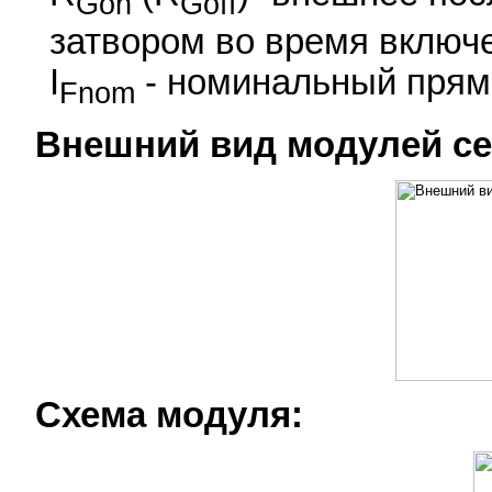
Gon
Goff
затвором во время включ
I
- номинальный прямо
Fnom
Внешний вид модулей сем
Схема модуля: