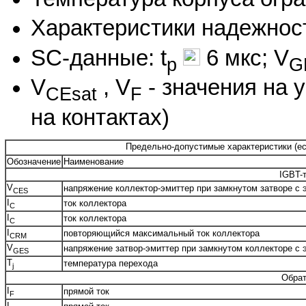
Характеристики надежнос
SC-данные: t
6 мкс; V
p
G
V
, V
- значения на 
CEsat
F
на контактах)
Предельно-допустимые характеристики (есл
Обозначение
Наименование
IGBT-
V
напряжение коллектор-эмиттер при замкнутом затворе с 
CES
I
ток коллектора
C
I
ток коллектора
C
I
повторяющийся максимальный ток коллектора
CRM
V
напряжение затвор-эмиттер при замкнутом коллекторе с 
GES
T
температура перехода
j
Обрат
I
прямой ток
F
I