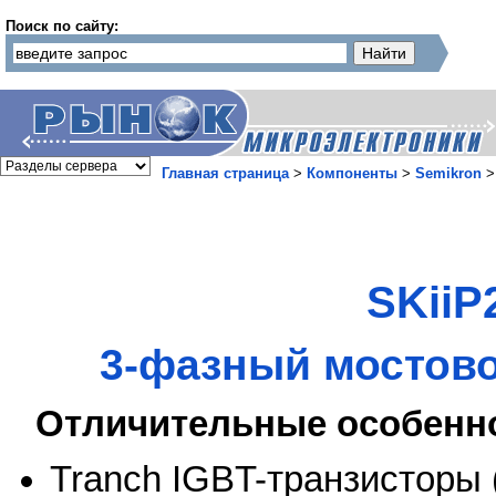
Поиск по сайту:
Главная страница
>
Компоненты
>
Semikron
SKiiP
3-фазный мостово
Отличительные особенн
Tranch IGBT-транзисторы 