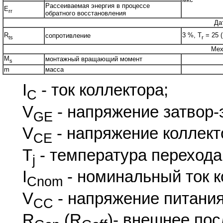
Рассеиваемая энергия в процессе
E
rr
обратного восстановления
Да
R
3 %, T
= 25 (
сопротивление
ts
r
Мех
M
монтажный вращающий момент
s
m
масса
I
- ток коллектора;
C
V
- напряжение затвор-
GE
V
- напряжение коллект
CE
T
- температура перехода
j
I
- номинальный ток к
Cnom
V
- напряжение питания
CC
R
(R
)- внешнее по