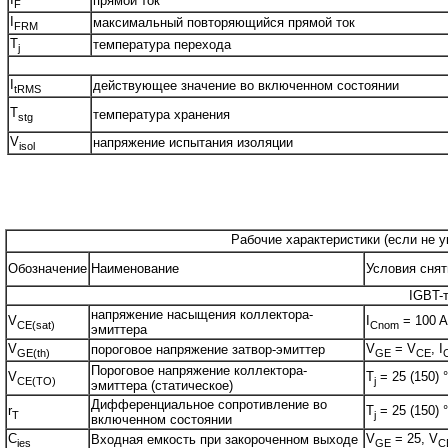
прямой ток
F
I
максимальный повторяющийся прямой ток
FRM
T
температура перехода
j
I
действующее значение во включенном состоянии
tRMS
T
температура хранения
stg
V
напряжение испытания изоляции
isol
Рабочие характеристики (если не у
Обозначение
Наименование
Условия снят
IGBT-
напряжение насыщения коллектора-
V
I
= 100 A
CE(sat)
Cnom
эмиттера
V
V
= V
, I
пороговое напряжение затвор-эмиттер
GE(th)
GE
CE
Пороговое напряжение коллектора-
V
T
= 25 (150) 
CE(TO)
j
эмиттера (статическое)
Дифференциальное сопротивление во
r
T
= 25 (150) 
T
j
включенном состоянии
C
V
= 25, V
Входная емкость при закороченном выходе
ies
GE
C