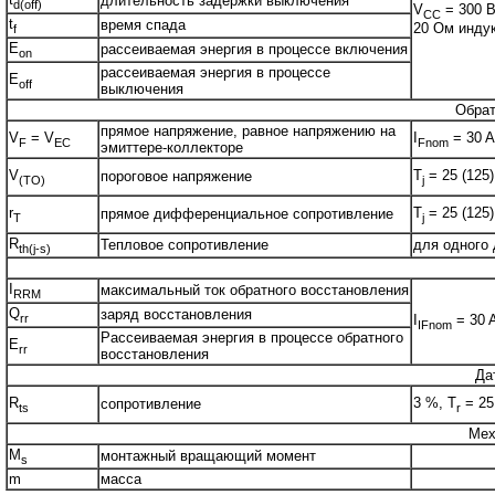
длительность задержки выключения
d(off)
V
= 300 В
CC
t
время спада
20 Ом индук
f
E
рассеиваемая энергия в процессе включения
on
рассеиваемая энергия в процессе
E
off
выключения
Обрат
прямое напряжение, равное напряжению на
V
= V
I
= 30 A
F
EC
Fnom
эмиттере-коллекторе
V
T
= 25 (125)
пороговое напряжение
(TO)
j
r
T
= 25 (125)
прямое дифференциальное сопротивление
T
j
R
Тепловое сопротивление
для одного
th(j-s)
I
максимальный ток обратного восстановления
RRM
Q
заряд восстановления
rr
I
= 30 
IFnom
Рассеиваемая энергия в процессе обратного
E
rr
восстановления
Да
R
3 %, T
= 25
сопротивление
ts
r
Мех
M
монтажный вращающий момент
s
m
масса