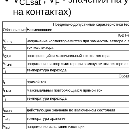
CEsat
F
на контактах)
Предельно-допустимые характеристики (есл
Обозначение
Наименование
IGBT-
V
напряжение коллектор-эмиттер при замкнутом затворе с 
CES
I
ток коллектора
C
I
повторяющийся максимальный ток коллектора
CRM
V
напряжение затвор-эмиттер при замкнутом коллекторе с 
GES
T
температура перехода
j
Обрат
I
прямой ток
F
I
максимальный повторяющийся прямой ток
FRM
T
температура перехода
j
I
действующее значение во включенном состоянии
tRMS
T
температура хранения
stg
V
напряжение испытания изоляции
isol