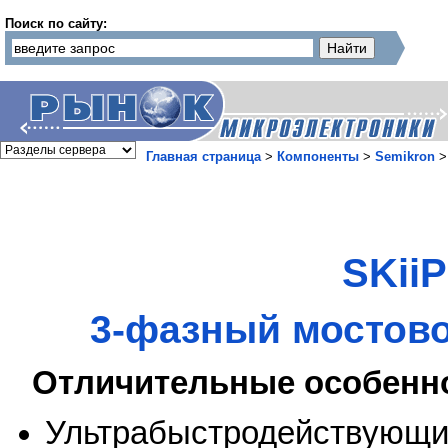
Поиск по сайту:
Главная страница
>
Компоненты
>
Semikron
SKii
3-фазный мостово
Отличительные особенн
Ультрабыстродействующи