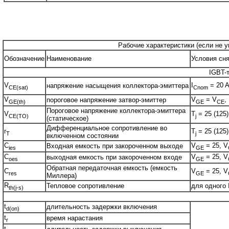
Рабочие характеристики (если не ук
Обозначение
Наименование
Условия сня
IGBT-
V
I
= 20 A
напряжение насыщения коллектора-эмиттера
CE(sat)
Cnom
V
V
= V
, 
пороговое напряжение затвор-эмиттер
GE(th)
GE
CE
Пороговое напряжение коллектора-эмиттера
V
T
= 25 (125)
CE(TO)
j
(статическое)
Дифференциальное сопротивление во
r
T
= 25 (125)
T
j
включенном состоянии
C
V
= 25, V
Входная емкость при закороченном выходе
ies
GE
C
V
= 25, V
выходная емкость при закороченном входе
oes
GE
Обратная передаточная емкость (емкость
C
V
= 25, V
res
GE
Миллера)
R
Тепловое сопротивление
для одного
th(j-s)
t
длительность задержки включения
d(on)
t
время нарастания
r
t