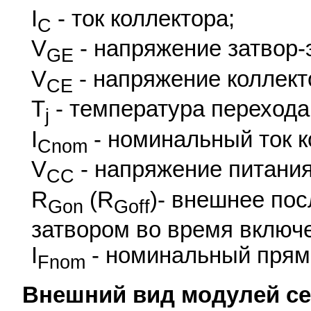
I
- ток коллектора;
C
V
- напряжение затвор-
GE
V
- напряжение коллект
CE
T
- температура перехода
j
I
- номинальный ток к
Cnom
V
- напряжение питания
CC
R
(R
)- внешнее по
Gon
Goff
затвором во время включ
I
- номинальный прямо
Fnom
Внешний вид модулей сем