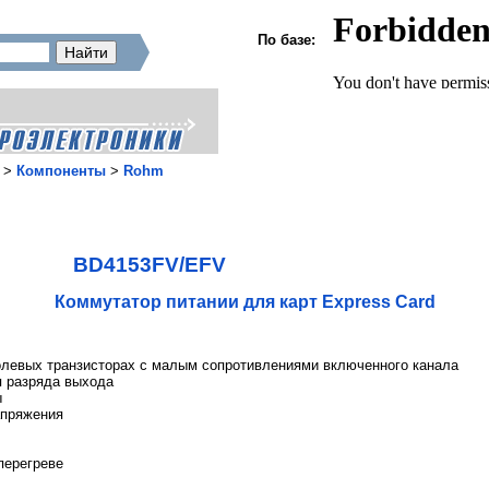
По базе:
>
Компоненты
>
Rohm
BD4153FV/EFV
Коммутатор питании для карт Express Card
олевых транзисторах с малым сопротивлениями включенного канала
я разряда выхода
ы
апряжения
перегреве