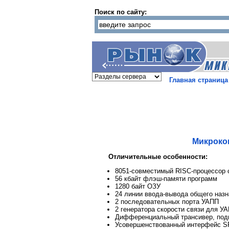
Поиск по сайту:
Главная страница
Микрокон
Отличительные особенности:
8051-совместимый RISC-процессор с
56 кбайт флэш-памяти программ
1280 байт ОЗУ
24 линии ввода-вывода общего наз
2 последовательных порта УАПП
2 генератора скорости связи для У
Дифференциальный трансивер, подк
Усовершенствованный интерфейс SP