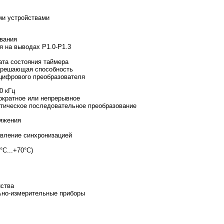
ми устройствами
вания
я на выводах P1.0-P1.3
ата состояния таймера
азрешающая способность
-цифрового преобразователя
0 кГц
ократное или непрерывное
атическое последовательное преобразование
ряжения
вление синхронизацией
°C...+70°C)
йства
ьно-измерительные приборы