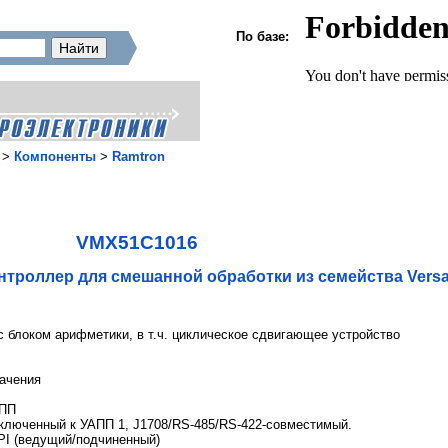
По базе:
>
Компоненты
>
Ramtron
VMX51C1016
троллер для смешанной обработки из семейства Versa
 блоком арифметики, в т.ч. циклическое сдвигающее устройство
начения
АПП
люченный к УАПП 1, J1708/RS-485/RS-422-совместимый.
I (ведущий/подчиненный)