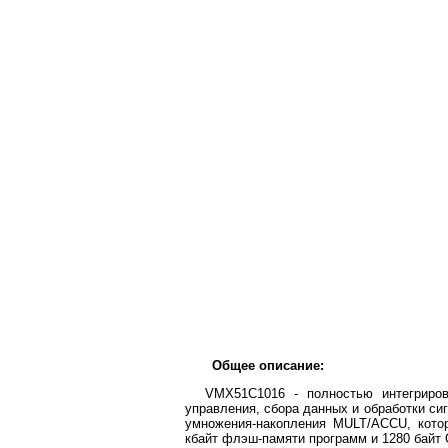
Общее описание:
VMX51C1016 - полностью интегриров
управления, сбора данных и обработки с
умножения-накопления MULT/ACCU, кото
кбайт флэш-памяти программ и 1280 байт 