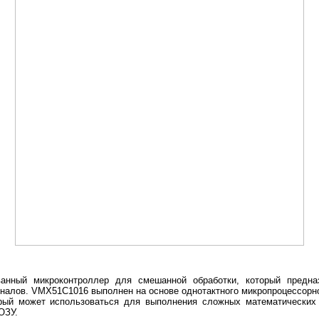
анный микроконтроллер для смешанной обработки, который предна
игналов. VMX51C1016 выполнен на основе однотактного микропроцессорн
рый может использоваться для выполнения сложных математических 
ОЗУ.