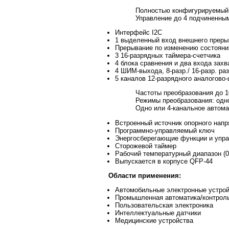
Полностью конфигурируемый
Управление до 4 подчиненны
Интерфейс I2C
1 выделенный вход внешнего преры
Прерывание по изменению состояни
3 16-разрядных таймера-счетчика
4 блока сравнения и два входа захв
4 ШИМ-выхода, 8-разр./ 16-разр. р
5 каналов 12-разрядного аналогово
Частоты преобразования до 1
Режимы преобразования: одн
Одно или 4-канальное автом
Встроенный источник опорного нап
Программно-управляемый ключ
Энергосберегающие функции и упра
Сторожевой таймер
Рабочий температурный диапазон (0
Выпускается в корпусе QFP-44
Области применения:
Автомобильные электронные устро
Промышленная автоматика/контрол
Пользовательская электроника
Интеллектуальные датчики
Медицинские устройства