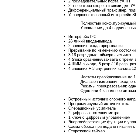
2 последовательных порта УАПП
2 генератора скорости связи для У
Дифференциальный трансивер, подк
Усовершенствованный интерфейс SP
Полностью конфигурируемый
Управление до 4 подчиненны
Интерфейс I2C
28 линий ввода-вывода
2 внешних входа прерывания
Прерывание по изменению состояни
3 16-разрядных таймера-счетчика
4 блока сравнения/захвата с тремя
4 ШИМ-выхода, 8-разр./ 16-разр. р
4 внешних + 3 внутренних канала 1
Частоты преобразования до 1
Диапазон изменения входного
Режимы преобразования: одн
Одно или 4-канальное автом
Встроенный источник опорного нап
Программируемый источник тока
Операционный усилитель
2 цифровых потенциометра
1 ключ с цифровым управлением
Энергосберегающие функции и упра
Схема сброса при подаче питания с
Сторожевой таймер