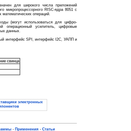
значен для широкого числа приложений
ого микропроцессорного RISC-ядра 8051 с
 математических операций.
ходы (могут использоваться для цифро-
ный операционный усилитель, цифровые
вых данных.
ый интерфейс SPI, интерфейс I2C, УАПП и
ние свинца
раммы
-
Применения
-
Статьи