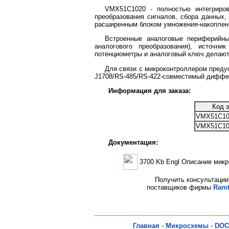
VMX51C1020 - полностью интегриров
преобразования сигналов, сбора данных,
расширенным блоком умножения-накоплен
Встроенные аналоговые периферийны
аналогового преобразования), источн
потенциометры и аналоговый ключ делают
Для связи с микроконтроллером преду
J1708/RS-485/RS-422-совместимый диффе
Информация для заказа:
Код з
VMX51C10
VMX51C10
Документация:
3700 Kb Engl Описание ми
Получить консультации 
поставщиков фирмы
Ramt
Главная
-
Микросхемы
-
DOC