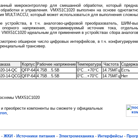
анный микроконтроллер для смешанной обработки, который предна
 обработки и управления. VMX51C1020 выполнен на основе однотактн
ия MULT/ACCU, который может использоваться для выполнения сложных
е устройства, в т.ч. аналогово-цифровой преобразователь, ШИМ-вы
ик опорного напряжения, программируемый источник тока, отдель
 VMX51C1020 идеальным для применения в устройствах сбора аналого
смотрено обширное число цифровых интерфейсов, в т.ч. конфигурируем
ренциальный трансивер.
аказа
Корпус
Рабочее напряжение
Температура
Частота
Содержа
20-14-QC
QFP-64
4.75В…5.5В
0°C…+70°C
14.75МГц
Есть
20-14-QCG
QFP-64
4.75В…5.5В
0°C...+70°C
14.75МГц
Нет
кросхемы VMX51C1020
и преобрести компоненты вы сможете у официальных
ron
,
-
ЖКИ
-
Источники питания
-
Электромеханика
-
Интерфейсы
-
Прог