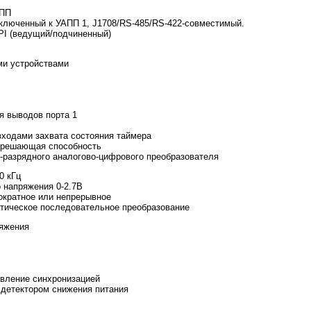
АПП
люченный к УАПП 1, J1708/RS-485/RS-422-совместимый.
I (ведущий/подчиненный)
ми устройствами
я выводов порта 1
 входами захвата состояния таймера
азрешающая способность
2-разрядного аналогово-цифрового преобразователя
0 кГц
 напряжения 0-2.7В
ократное или непрерывное
атическое последовательное преобразование
ряжения
вление синхронизацией
 детектором снижения питания