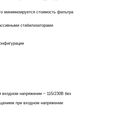
его минимизируется стоимость фильтра
ассивными стабилизаторами
конфигурации
и входном напряжении ~ 115/230В без
мещением при входном напряжении