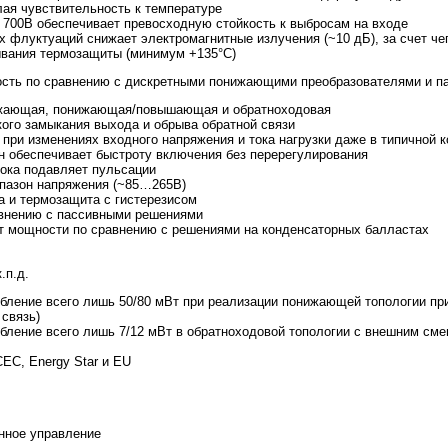
лая чувствительность к температуре
 700В обеспечивает превосходную стойкость к выбросам на входе
х флуктуаций снижает электромагнитные излучения (~10 дБ), за счет ч
ывания термозащиты (минимум +135°C)
сть по сравнению с дискретными понижающими преобразователями и п
нижающая, понижающая/повышающая и обратноходовая
ткого замыкания выхода и обрыва обратной связи
 при изменениях входного напряжения и тока нагрузки даже в типичной 
н обеспечивает быстроту включения без перерегулирования
тока подавляет пульсации
апазон напряжения (~85…265В)
ка и термозащита с гистерезисом
равнению с пассивными решениями
т мощности по сравнению с решениями на конденсаторных балластах
.п.д.
ебление всего лишь 50/80 мВт при реализации понижающей топологии пр
 связь)
ебление всего лишь 7/12 мВт в обратноходовой топологии с внешним с
CEC, Energy Star и EU
нное управление