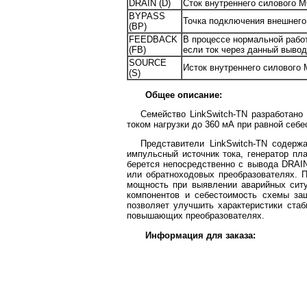
DRAIN (D)
Сток внутреннего силового М
BYPASS
Точка подключения внешнего 
(BP)
FEEDBACK
В процессе нормальной рабо
(FB)
если ток через данный выво
SOURCE
Исток внутреннего силового
(S)
Общее описание:
Семейство LinkSwitch-TN разработано
током нагрузки до 360 мА при равной себ
Представители LinkSwitch-TN содерж
импульсный источник тока, генератор пл
берется непосредственно с вывода DRAI
или обратноходовых преобразователях. П
мощность при выявлении аварийных ситуа
компонентов и себестоимость схемы защ
позволяет улучшить характеристики ста
повышающих преобразователях.
Информация для заказа: