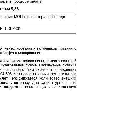
так и в процессе работы.
жения 5,8В.
лючение МОП-транзистора происходит,
и FEEDBACK.
ах неизолированных источников питания с
ство функционирования.
включением/отключением, высоковольтный
 интегральной схеме. Напряжение питания
и связанной с этим схемой в понижающих
304-306 безопасно ограничивает выходную
 счет чего снижается количество внешних
зовать оптопару для сдвига уровня, что
 и нагрузки в понижающих и понижающих/