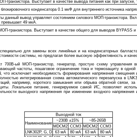
ОП-транзистора. Выступает в качестве вывода питания как при запуске, 
блокировочного конденсатора 0.1 мкФ для внутреннего источника напря
ты данный вывод управляет состоянием силового МОП-транзистора. Вк
д превышает 49 мкА.
 МОП-транзистора. Выступает в качестве общего для выводов BYPASS 
 специально для замены всех линейных и на конденсаторных балласт
естоимости системы, но предлагая более высокую эффективность и каче
ат 700В-ый МОП-транзистор, генератор, простую схему управления 
авающей частоты, пошаговое ограничение тока и термозащиту в одной
N, что исключает необходимость формирования напряжения смещения 
олностью интегрированная схема автоматического перезапуска в LNK
ций, например, короткого замыкания или обрыва обратной связи, за
иты. Локальное питание, генерируемое самой ИС, позволяет исполь
бильности выходного напряжения при изменении входного напряжения
Выходной ток
~230B ±15%
~85-265B
Наименование
MDCM2
CCM3
MDCM2
CCM3
LNK302P, G, D
63 мА
80 мА
63 мА
80 мА