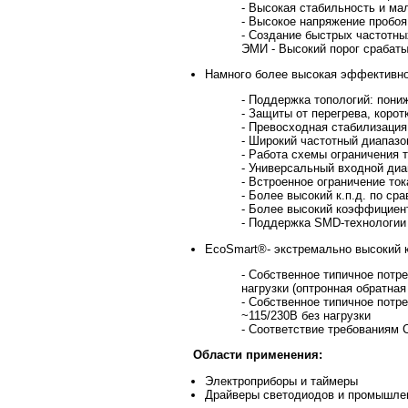
- Высокая стабильность и ма
- Высокое напряжение пробоя
- Создание быстрых частотны
ЭМИ - Высокий порог срабат
Намного более высокая эффективно
- Поддержка топологий: по
- Защиты от перегрева, коро
- Превосходная стабилизация
- Широкий частотный диапазо
- Работа схемы ограничения 
- Универсальный входной ди
- Встроенное ограничение то
- Более высокий к.п.д. по с
- Более высокий коэффициен
- Поддержка SMD-технологии
EcoSmart®- экстремально высокий к
- Собственное типичное потр
нагрузки (оптронная обратная
- Собственное типичное потр
~115/230В без нагрузки
- Соответствие требованиям 
Области применения:
Электроприборы и таймеры
Драйверы светодиодов и промышле