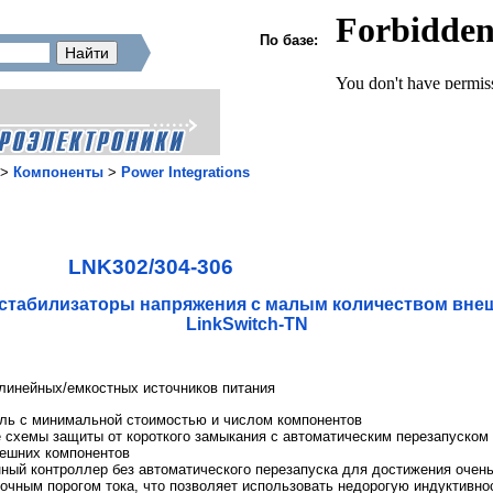
По базе:
>
Компоненты
>
Power Integrations
LNK302/304-306
табилизаторы напряжения с малым количеством внеш
LinkSwitch-TN
линейных/емкостных источников питания
ль с минимальной стоимостью и числом компонентов
 схемы защиты от короткого замыкания с автоматическим перезапуском 
нешних компонентов
ный контроллер без автоматического перезапуска для достижения очен
 точным порогом тока, что позволяет использовать недорогую индуктивнос