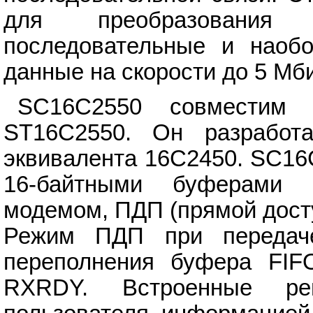
для преобразования
последовательные и наобо
данные на скорости до 5 Мби
SC16C2550 совместим
ST16C2550. Он разработа
эквивалента 16C2450. SC16
16-байтными буферами 
модемом, ПДП (прямой досту
Режим ПДП при передаче
переполнения буфера FIF
RXRDY. Встроенные рег