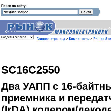
Поиск по сайту:
Главная страница
>
Компоненты
>
Philips Se
SC16C2550
Два УАПП с 16-байтн
приемника и переда
(IrDA) кодером/декод