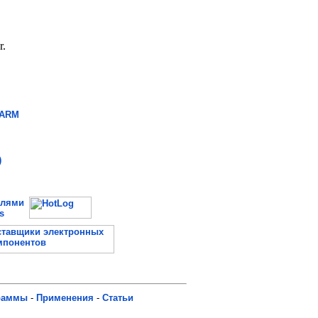
 ARM
)
елями
s
раммы
-
Применения
-
Статьи