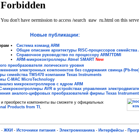
Новые публикации:
ерам
Система команд ARM
Общее описание архитектуры RISС-процессоров семейства
Справочное руководство по процессору ARM7TDMI
ARM-микроконтроллеры Atmel SMART
New
го преобразователя логического уровня
менения электронных компонентов без содержания свинца (Pb-free
ы семейства TMS470 компании Texas Instruments
мы C-MAC MicroTechnology
анализ микроконтроллеров с ядром ARM
C-микроконтроллеры AVR в устройствах управления электродвигат
ения аналого-цифровых преобразователей фирмы Texas Instrument
и преобрести компоненты вы сможете у официальных
onal Products from TI
,
-
ЖКИ
-
Источники питания
-
Электромеханика
-
Интерфейсы
-
Прог