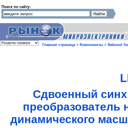
Поиск по сайту:
Главная страница
>
Компоненты
>
Nationel S
L
Сдвоенный син
преобразователь 
динамического масш