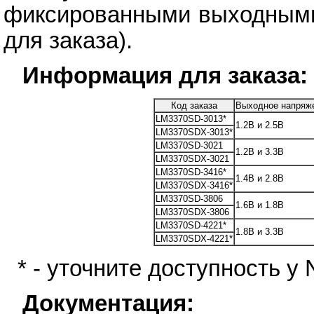
фиксированными выходными
для заказа).
Информация для заказа:
Код заказа
Выходное напряж
LM3370SD-3013*
1.2В и 2.5В
LM3370SDX-3013*
LM3370SD-3021
1.2В и 3.3В
LM3370SDX-3021
LM3370SD-3416*
1.4В и 2.8В
LM3370SDX-3416*
LM3370SD-3806
1.6В и 1.8В
LM3370SDX-3806
LM3370SD-4221*
1.8В и 3.3В
LM3370SDX-4221*
* - уточните доступность у 
Документация: