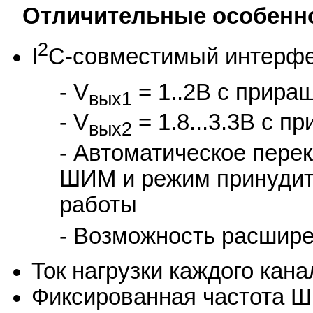
Отличительные особенн
2
I
C-совместимый интерф
- V
= 1..2В с прира
вых1
- V
= 1.8...3.3В с 
вых2
- Автоматическое пер
ШИМ и режим принуди
работы
- Возможность расшире
Ток нагрузки каждого кан
Фиксированная частота Ш