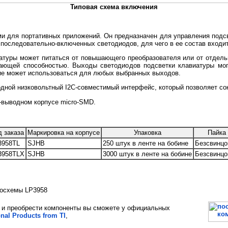
Типовая схема включения
ми для портативных приложений. Он предназначен для управления подсв
 последовательно-включенных светодиодов, для чего в ее состав вход
атуры может питаться от повышающего преобразователя или от отдел
шающей способностью. Выходы светодиодов подсветки клавиатуры мог
е может использоваться для любых выбранных выходов.
дной низковольтный I2C-совместимый интерфейс, который позволяет сок
-выводном корпусе micro-SMD.
д заказа
Маркировка на корпусе
Упаковка
Пайка
3958TL
SJHB
250 штук в ленте на бобине
Безсвинцо
3958TLX
SJHB
3000 штук в ленте на бобине
Безсвинцо
росхемы LP3958
и преобрести компоненты вы сможете у официальных
onal Products from TI
,