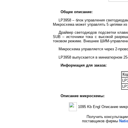
Общее описание:
LP3958 – блок управления светодиода
Микросхема может управлять 5 цепями из
Драйвер светодиодов подсветки клави
SUB – источники тока с высокой разре
токовом режиме. Внешнее ШИМ-управлени
Микросхема управляется через 2-прово
LP3958 выпускается в миниатюрном 25
Информация для заказа:
Ко
LP
LP
Описание микросхемы:
1095 Kb Engl Описание мик
Получить консультации 
поставщиков фирмы
Nati