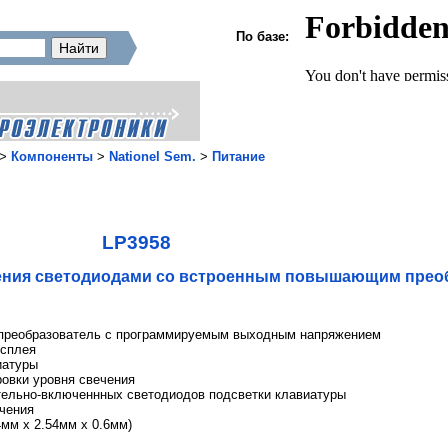
По базе:
>
Компоненты
>
Nationel Sem.
>
Питание
LP3958
ения светодиодами со встроенным повышающим прео
реобразователь с программируемым выходным напряжением
исплея
иатуры
овки уровня свечения
ельно-включеннных светодиодов подсветки клавиатуры
ачения
4мм x 2.54мм x 0.6мм)