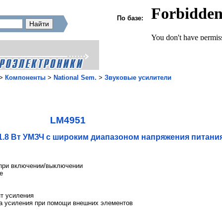
По базе:
>
Компоненты
>
National Sem.
>
Звуковые усилители
LM4951
1.8 Вт УМЗЧ с широким диапазоном напряжения питани
при включении/выключении
е
т усиления
а усиления при помощи внешних элементов