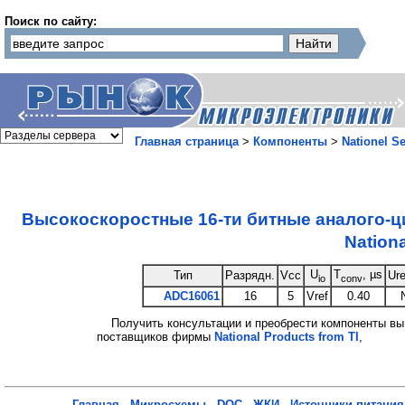
Поиск по сайту:
Главная страница
>
Компоненты
>
Nationel S
Высокоскоростные 16-ти битные аналого
Nation
U
T
, µs
Тип
Разрядн.
Vcc
Ure
io
conv
ADC16061
16
5
Vref
0.40
Получить консультации и преобрести компоненты вы
поставщиков фирмы
National Products from TI
,
Главная
-
Микросхемы
-
DOC
-
ЖКИ
-
Источники питания