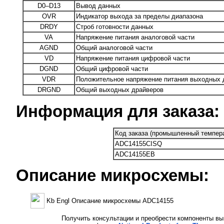
D0–D13
Вывод данных
OVR
Индикатор выхода за пределы диапазона
DRDY
Строб готовности данных
VA
Напряжение питания аналоговой части
AGND
Общий аналоговой части
VD
Напряжение питания цифровой части
DGND
Общий цифровой части
VDR
Положительное напряжение питания выходных 
DRGND
Общий выходных драйверов
Информация для заказа:
Код заказа (промышленный темпера
ADC14155CISQ
ADC14155EB
Описание микросхемы:
Kb Engl Описание микросхемы ADC14155
Получить консультации и преобрести компоненты вы