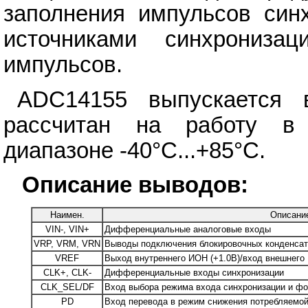
заполнения импульсов синх
источниками синхрониза
импульсов.
ADC14155 выпускается 
рассчитан на работу в
диапазоне -40°C...+85°C.
Описание выводов:
Наимен.
Описани
VIN-, VIN+
Дифференциальные аналоговые входы
VRP, VRM, VRN
Выводы подключения блокировочных конденсат
VREF
Выход внутреннего ИОН (+1.0В)/вход внешнего
CLK+, CLK-
Дифференциальные входы синхронизации
CLK_SEL/DF
Вход выбора режима входа синхронизации и фо
PD
Вход перевода в режим снижения потребляемо