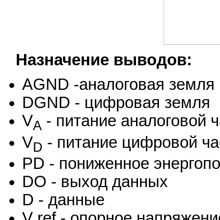
Назначение выводов:
AGND -аналоговая земля
DGND - цифровая земля
V
- питание аналоговой ч
A
V
- питание цифровой ча
D
PD - пониженное энергоп
DO - выход данных
D - данные
V ref - опорное напряжени