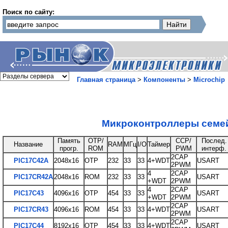
Поиск по сайту:
Главная страница
>
Компоненты
>
Microchip
Микроконтроллеры семе
Память
ОТР/
ССР/
Послед.
Название
RAM
МГц
I/O
Таймер
прогр.
ROM
PWM
интерф.
2САР
РIС17С42А
2048х16
ОТР
232
33
33
4+WDT
USART
2PWM
4
2САР
PIC17CR42A
2048х16
ROM
232
33
33
USART
+WDT
2PWM
4
2САР
РIС17С43
4096х16
ОТР
454
33
33
USART
+WDT
2PWM
2САР
PIC17CR43
4096х16
ROM
454
33
33
4+WDT
USART
2PWM
2САР
РIС17С44
8192х16
ОТР
454
33
33
4+WDT
USART