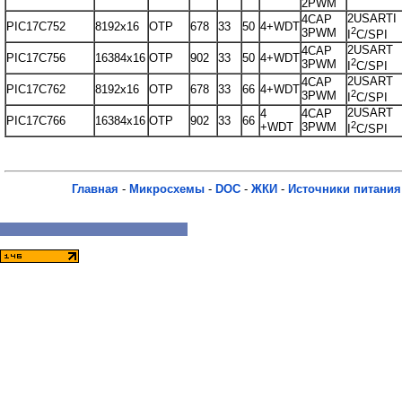
2PWM
2USARTI
4САР
РIС17С752
8192х16
ОТР
678
33
50
4+WDT
2
3PWM
I
C/SPI
2USART
4САР
РIС17С756
16384х16
ОТР
902
33
50
4+WDT
2
3PWM
I
C/SPI
2USART
4САР
РIС17С762
8192х16
ОТР
678
33
66
4+WDT
2
3PWM
I
C/SPI
2USART
4
4САР
РIС17С766
16384х16
ОТР
902
33
66
2
+WDT
3PWM
I
C/SPI
Главная
-
Микросхемы
-
DOC
-
ЖКИ
-
Источники питания