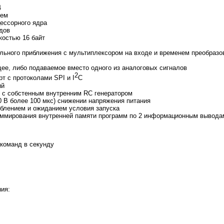
4
ием
ессорного ядра
одов
остью 16 байт
ьного приближения с мультиплексором на входе и временем преобразов
ее, либо подаваемое вместо одного из аналоговых сигналов
2
т с протоколами SPI и I
C
ий
и с собстенным внутренним RC генератором
0 В более 100 мкс) снижении напряжения питания
еблением и ожиданием условия запуска
аммирования внутренней памяти программ по 2 информационным вывода
 команд в секунду
ия: