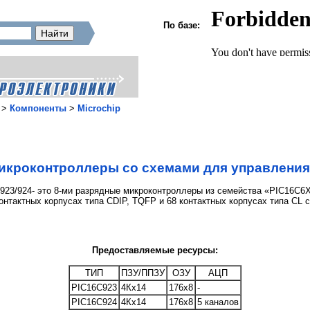
По базе:
>
Компоненты
>
Microchip
икроконтроллеры со схемами для управлени
3/924- это 8-ми разрядные микроконтроллеры из семейства «PIC16C6X
онтактных корпусах типа CDIP, TQFP и 68 контактных корпусах типа CL 
Предоставляемые ресурсы:
ТИП
ПЗУ/ППЗУ
ОЗУ
АЦП
PIC16C923
4Кх14
176х8
-
PIC16C924
4Кх14
176х8
5 каналов