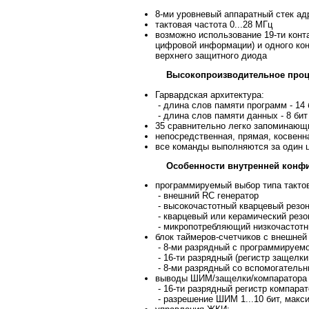
8-ми уровневый аппаратный стек ад
тактовая частота 0...28 МГц
возможно использование 19-ти конта
цифровой информации) и одного кон
верхнего защитного диода
Высокопроизводительное проц
Гарвардская архитектура:
- длина слов памяти программ - 14 
- длина слов памяти данных - 8 бит
35 сравнительно легко запоминающ
непосредственная, прямая, косвенн
все команды выполняются за один ц
Особенности внутренней конфи
программируемый выбор типа тактов
- внешний RC генератор
- высокочастотный кварцевый резо
- кварцевый или керамический резо
- микропотребляющий низкочастотн
блок таймеров-счетчиков с внешней
- 8-ми разрядный с программируемо
- 16-ти разрядный (регистр защелк
- 8-ми разрядный со вспомогательн
выводы ШИМ/защелки/компаратора -
- 16-ти разрядный регистр компара
- разрешение ШИМ 1...10 бит, макси