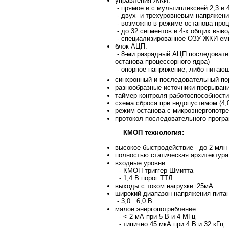
управления ЖКИ:
- прямое и с мультиплексией 2,3 и 
- двух- и трехуровневым напряжен
- возможно в режиме останова проц
- до 32 сегментов и 4-х общих выв
- специализированное ОЗУ ЖКИ емк
блок АЦП:
- 8-ми разрядный АЦП последовател
останова процессорного ядра)
- опорное напряжение, либо питающ
синхронный и последовательный пор
разнообразные источники прерыван
таймер контроля работоспособност
cхема сброса при недопустимом (4,
режим останова с микроэнергопотр
протокол последовательного прогр
КМОП технология:
высокое быстродействие - до 2 млн
полностью статическая архитектура
входные уровни:
- КМОП триггер Шмитта
- 1,4 В порог ТТЛ
выходы с током нагрузки±25мА
широкий диапазон напряжения питан
- 3,0...6,0 В
малое энергопотребление:
- < 2 мА при 5 В и 4 МГц
- типично 45 мкА при 4 В и 32 кГц