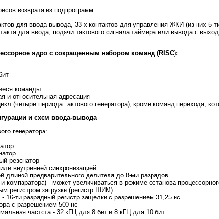
ресов возврата из подпрограмм
ктов для ввода-вывода, 33-х контактов для управления ЖКИ (из них 5-т
такта для ввода, подачи тактового сигнала таймера или вывода с выход
ессорное ядро с сокращенным набором команд (RISC):
бит
иеся команды
ая и относительная адресация
икл (четыре периода тактового генератора), кроме команд перехода, ко
гурации и схем ввода-вывода
ого генератора:
натор
натор
ый резонатор
 или внутренней синхронизацией:
й длиной предварительного делителя до 8-ми разрядов
и и компаратора) - может увеличиваться в режиме останова процессорног
ым регистром загрузки (регистр ШИМ)
 16-ти разрядный регистр защелки с разрешением 31,25 нс
тора с разрешением 500 нс
мальная частота - 32 кГЦ для 8 бит и 8 кГЦ для 10 бит