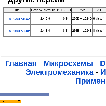
Тип
Напряж. питания, В
FLASH
RAM
I/O
2.4-3.6
64K
256B + 1024B
8-bit x 4
MPC89L516X2
2.4-3.6
64K
256B + 1024B
8-bit x 4
MPC89L556X2
Главная
-
Микросхемы
-
D
Электромеханика
-
И
Примен