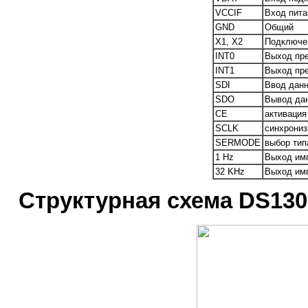
VCCIF
Вход пита
GND
Общий
X1, X2
Подключен
INT0
Выход пре
INT1
Выход пре
SDI
Ввод дан
SDO
Вывод да
CE
активация
SCLK
синхрониз
SERMODE
выбор тип
1 Hz
Выход имп
32 KHz
Выход имп
Структурная схема DS130