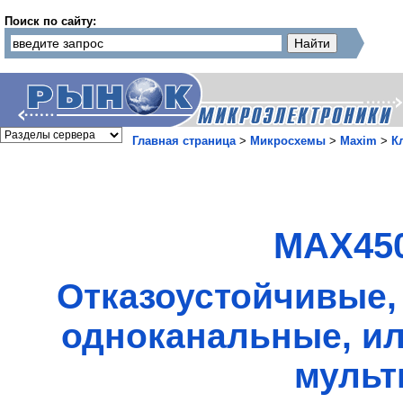
Поиск по сайту:
Главная страница
>
Микросхемы
>
Maxim
>
К
MAX450
Отказоустойчивые, 
одноканальные, ил
мульт