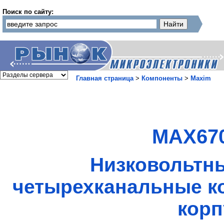
Поиск по сайту:
Главная страница
>
Компоненты
>
Maxim
MAX670
Низковольтны
четырехканальные к
корп