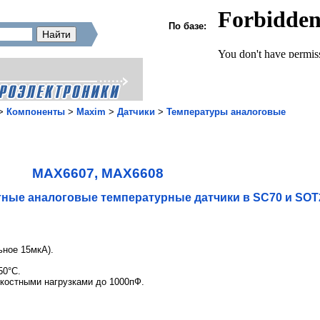
По базе:
>
Компоненты
>
Maxim
>
Датчики
>
Температуры аналоговые
MAX6607, MAX6608
ные аналоговые температурные датчики в SC70 и SOT
ьное 15мкА).
50°C.
костными нагрузками до 1000пФ.